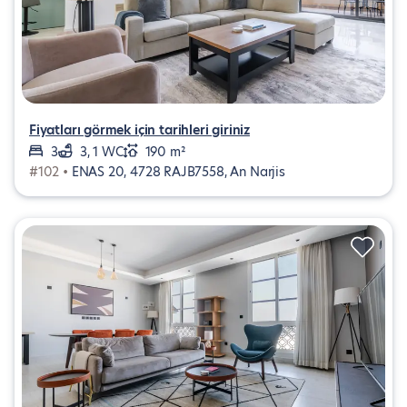
Fiyatları görmek için tarihleri giriniz
3
3, 1 WC
190 m²
#102 •
ENAS 20, 4728 RAJB7558, An Narjis