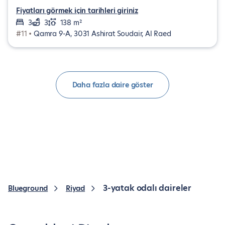
Fiyatları görmek için tarihleri giriniz
3
3
138 m²
#11 •
Qamra 9-A, 3031 Ashirat Soudair, Al Raed
Daha fazla daire göster
3-yatak odalı daireler
Blueground
Riyad