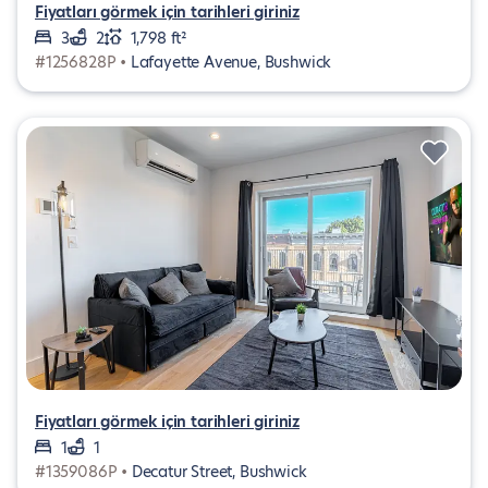
Fiyatları görmek için tarihleri giriniz
3
2
1,798 ft²
#1256828P •
Lafayette Avenue, Bushwick
Fiyatları görmek için tarihleri giriniz
1
1
#1359086P •
Decatur Street, Bushwick