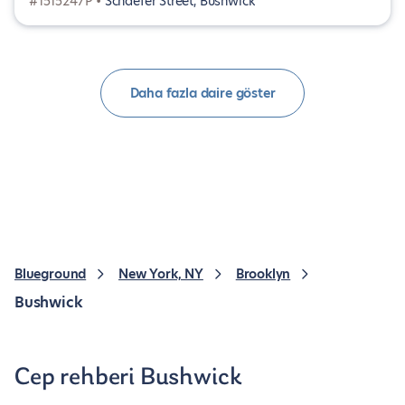
#1515247P •
Schaefer Street, Bushwick
Daha fazla daire göster
Blueground
New York, NY
Brooklyn
Bushwick
Cep rehberi Bushwick