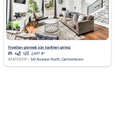
Fiyatları görmek için tarihleri giriniz
4
5
2,497 ft²
#1470331P •
3rd Avenue North, Germantown