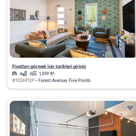
Fiyatları görmek için tarihleri giriniz
4
3
1,399 ft²
#1026912P •
Forest Avenue, Five Points