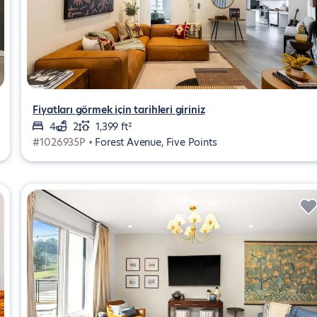
Fiyatları görmek için tarihleri giriniz
4
2
1,399 ft²
#1026935P •
Forest Avenue, Five Points