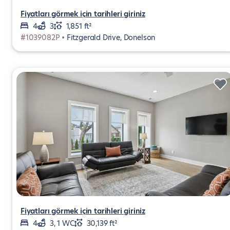
Fiyatları görmek için tarihleri giriniz
4
3
1,851 ft²
#1039082P •
Fitzgerald Drive, Donelson
Fiyatları görmek için tarihleri giriniz
4
3, 1 WC
30,139 ft²