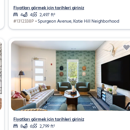
Fiyatları görmek için tarihleri giriniz
4
4
2,497 ft²
#1312338P •
Spurgeon Avenue, Katie Hill Neighborhood
Fiyatları görmek için tarihleri giriniz
8
6
2,799 ft²