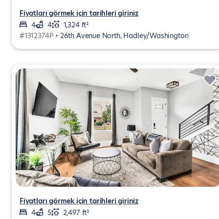
Fiyatları görmek için tarihleri giriniz
4
4
1,324 ft²
#1312374P •
26th Avenue North, Hadley/Washington
Fiyatları görmek için tarihleri giriniz
4
5
2,497 ft²