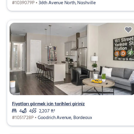
#1039079P •
36th Avenue North, Nashville
Fiyatları görmek için tarihleri giriniz
4
4
2,207 ft²
#1051728P •
Goodrich Avenue, Bordeaux