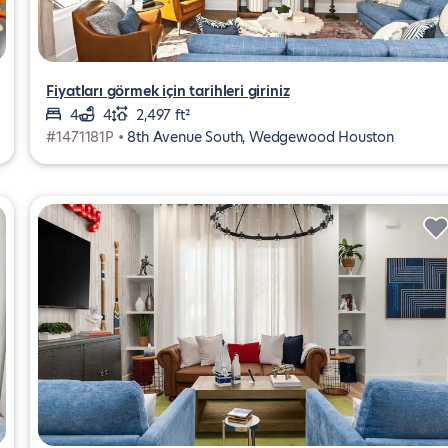
Fiyatları görmek için tarihleri giriniz
4
4
2,497 ft²
#1471181P •
8th Avenue South, Wedgewood Houston