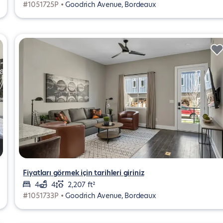
#1051725P •
Goodrich Avenue, Bordeaux
Fiyatları görmek için tarihleri giriniz
4
4
2,207 ft²
#1051733P •
Goodrich Avenue, Bordeaux