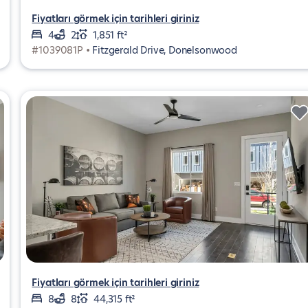
Fiyatları görmek için tarihleri giriniz
4
2
1,851 ft²
#1039081P •
Fitzgerald Drive, Donelsonwood
Fiyatları görmek için tarihleri giriniz
8
8
44,315 ft²