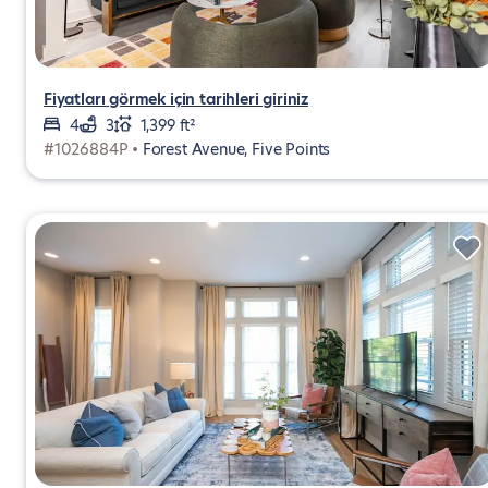
Fiyatları görmek için tarihleri giriniz
4
3
1,399 ft²
#1026884P •
Forest Avenue, Five Points