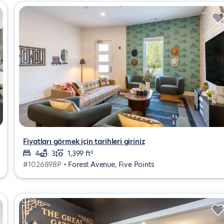
Fiyatları görmek için tarihleri giriniz
4
3
1,399 ft²
#1026898P •
Forest Avenue, Five Points