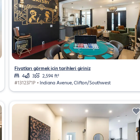
Fiyatları görmek için tarihleri giriniz
4
3
2,594 ft²
#1312371P •
Indiana Avenue, Clifton/Southwest