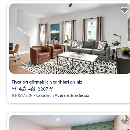
Fiyatları görmek için tarihleri giriniz
4
4
2,207 ft²
#1051732P •
Goodrich Avenue, Bordeaux