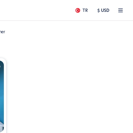
TR
$ USD
her