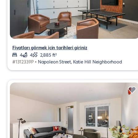
Fiyatları görmek için tarihleri giriniz
4
4
2,885 ft²
#1312339P •
Napoleon Street, Katie Hill Neighborhood