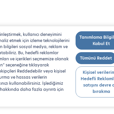
kinleştirmek, kullanıcı deneyimini
Tanımlama Bilgil
liz etmek için izleme teknolojilerini
Kabul Et
kin bilgileri sosyal medya, reklam ve
tabiliriz. Bu, hedefli reklamlar
Tümünü Reddet
ları ve içerikleri seçmemize olanak
etin” seçeneğine tıklayarak
kipçileri Reddedebilir veya kişisel
Kişisel verileri
şturma ve hassas verilerin
Hedefli Reklaml
zı kullanabilirsiniz. İşlediğimiz
satışını devre d
z hakkında daha fazla ayrıntı için
bırakma