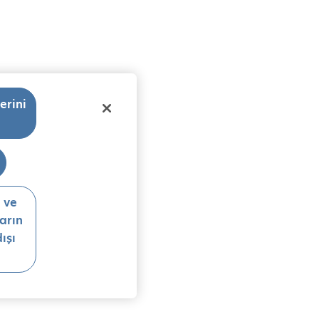
erini
n ve
arın
ışı