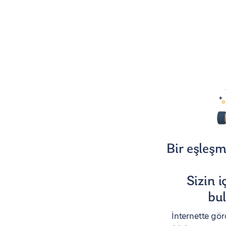
Bir eşleş
Sizin i
bul
İnternette gör