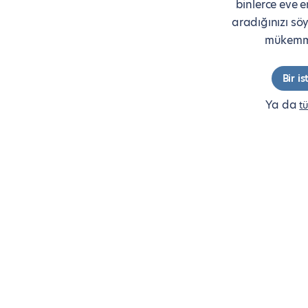
binlerce eve e
aradığınızı söyl
mükemme
Bir i
Ya da
tü