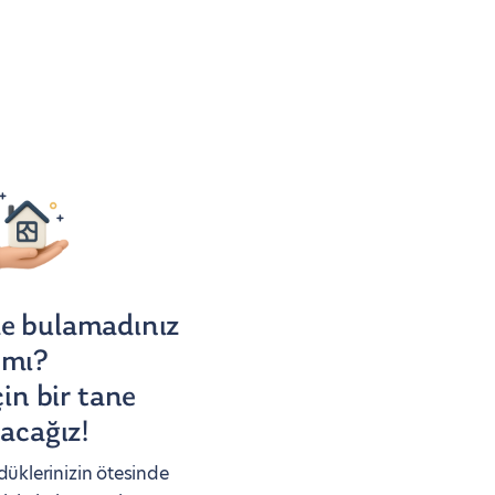
me bulamadınız
mı?
çin bir tane
acağız!
düklerinizin ötesinde