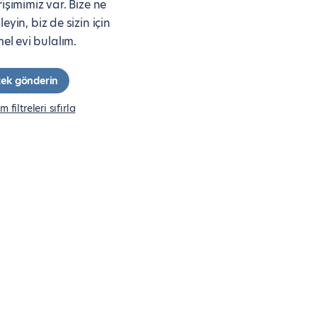
rişimimiz var. Bize ne
eyin, biz de sizin için
l evi bulalım.
stek gönderin
m filtreleri sıfırla