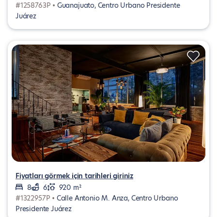
#1258763P •
Guanajuato, Centro Urbano Presidente
Juárez
Fiyatları görmek için tarihleri giriniz
8
6
920 m²
#1322957P •
Calle Antonio M. Anza, Centro Urbano
Presidente Juárez