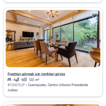
Fiyatları görmek için tarihleri giriniz
4
4
120 m²
#1258762P •
Guanajuato, Centro Urbano Presidente
Juárez