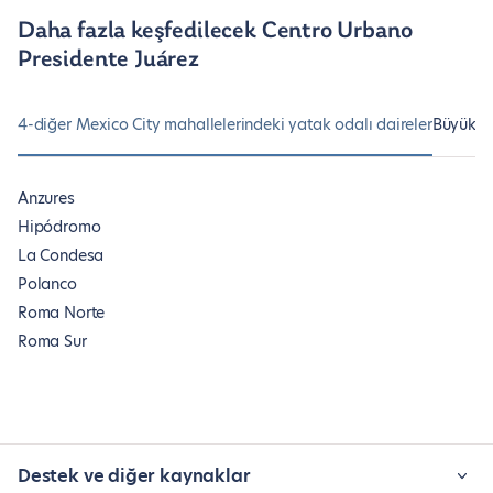
Daha fazla keşfedilecek Centro Urbano
Presidente Juárez
4-diğer Mexico City mahallelerindeki yatak odalı daireler
Büyüklük
Anzures
Hipódromo
La Condesa
Polanco
Roma Norte
Roma Sur
Destek ve diğer kaynaklar