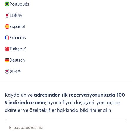
Português
日本語
Español
Français
Türkçe
Deutsch
한국어
Kaydolun ve
adresinden ilk rezervasyonunuzda 100
$ indirim kazanın
; ayrıca fiyat düşüşleri, yeni açılan
daireler ve özel teklifler hakkında bildirimler alın.
E-posta adresiniz