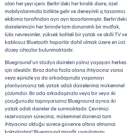
olan her şeyi içerir. Berlin'deki her kiralık daire, özel
mobilyalarımızla birlikte gelir ve deneyimli iç tasarımcı
ekibimiz tarafından ayrı ayrı tasarlanmıştır. Berlin'deki
dairelerimizin her birinde tam donanımlı bir mutfak,
lüks nevresimler, yüksek kaliteli bir yatak ve akıllı TV ve
kablosuz Bluetooth hoparlör dahil olmak üzere en üst
düzey cihazlar bulunmaktadır.
Blueground'un stüdyo daireleri yalnız yaşayan herkes
için idealdir. Biraz daha fazla alana ihtiyacınız varsa
veya eşinizle ya da arkadaşınızla yaşamayı
planlıyorsanız tek yatak odalı dairelerimiz mükemmel
çözümdür. Bir oda arkadaşınızla veya bir veya iki
çocuğunuzla taşınıyorsanız Blueground ayrıca iki
yatak odalı daireler de sunmaktadır. Çevrimiçi
rezervasyon sürecimiz, mükemmel dairenizi tam
ihtiyacınız olduğu sürece güvence altına almanızı
kolaylaştırır! Blueground misafir uygulaması,