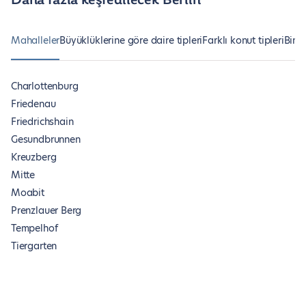
Daha fazla keşfedilecek Berlin
Mahalleler
Büyüklüklerine göre daire tipleri
Farklı konut tipleri
Bina
Charlottenburg
Friedenau
Friedrichshain
Gesundbrunnen
Kreuzberg
Mitte
Moabit
Prenzlauer Berg
Tempelhof
Tiergarten