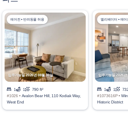
에어컨 • 반려동물 허용
엘리베이터 • 에어
입주가능일 2026년 08월 30일
입주가능일 2026년 
1
1
790 ft²
1
1
732
#1026 •
Avalon Bear Hill, 110 Kodiak Way,
#1073616P •
Win
West End
Historic District