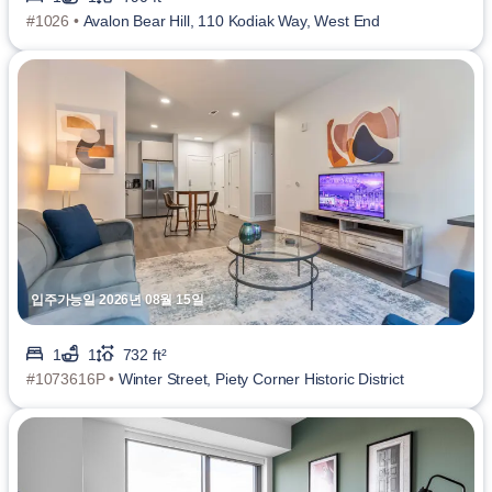
#1026 •
Avalon Bear Hill, 110 Kodiak Way, West End
입주가능일 2026년 08월 15일
1
1
732 ft²
#1073616P •
Winter Street, Piety Corner Historic District