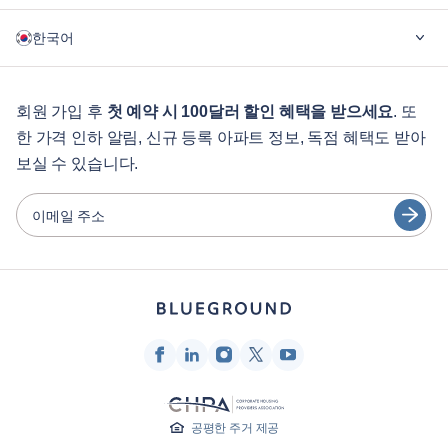
블루그라운드가 필요한 이유
한국어
기업용
학생용
English
게스트 서비스
회원 가입 후
첫 예약 시 100달러 할인 혜택을 받으세요
. 또
한 가격 인하 알림, 신규 등록 아파트 정보, 독점 혜택도 받아
도시 가이드
Português
보실 수 있습니다.
日本語
파트너
Español
이메일 주소
가구 렌탈 사업자
Français
임대인
Türkçe
프랜차이즈 파트너
부동산 중개인
Deutsch
인플루언서 및 제휴사
한국어
회사
공평한 주거 제공
회사 소개