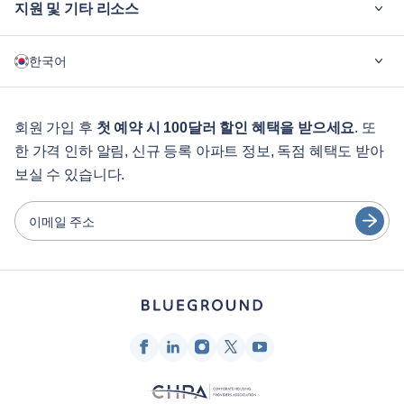
지원 및 기타 리소스
블루그라운드가 필요한 이유
한국어
기업용
학생용
English
게스트 서비스
회원 가입 후
첫 예약 시 100달러 할인 혜택을 받으세요
. 또
한 가격 인하 알림, 신규 등록 아파트 정보, 독점 혜택도 받아
도시 가이드
Português
보실 수 있습니다.
日本語
파트너
Español
이메일 주소
가구 렌탈 사업자
Français
임대인
Türkçe
프랜차이즈 파트너
부동산 중개인
Deutsch
인플루언서 및 제휴사
한국어
회사