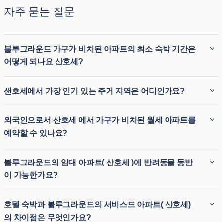
자주 묻는 질문
블루그라운드 가구가 비치된 아파트의 최소 숙박 기간은
어떻게 되나요 산호세?
블루그라운드 가구가 비치된 아파트( 산호세 )의 최소 숙박 기
샌호세에서 가장 인기 있는 주거 지역은 어디인가요?
간은 일반적으로 30 박 입니다. 따라서 가구가 완비된 장기 임
대 숙소( 산호세 )와 임시 숙소가 필요한 단기 숙소 옵션 모두에
산호세에서 가장 인기 있는 동네 중 일부는 다음과 같습니다:
외국인으로서 산호세 에서 가구가 비치된 월세 아파트를
이상적입니다. 블루그라운드는 이사 또는 장기 방문 등 다양한
예약할 수 있나요?
체류 기간에 유연하게 대응할 수 있습니다.
윌로우 글렌(Willow Glen)
은 매력적인 나무가 늘어선 거리,
역사적인 건축물, 부티크 상점과 카페로 가득한 활기찬 다운
블루그라운드는 외국인 세입자를 위한 원활한 절차를 제공하
블루그라운드의 임대 아파트( 산호세 )에 반려동물 동반
타운 지역으로 유명합니다.
므로 외국인도 산호세 에서 월세 아파트를 쉽게 예약할 수 있습
이 가능한가요?
산호세 다운타운
은 문화 명소, 기술 허브, 번성하는 야경이
니다. 비즈니스나 레저를 위해 산호세 에서 월세 아파트를 찾고
어우러진 역동적인 도시 생활을 제공하여 젊은 전문가들에
계신다면, 블루그라운드는 도시에 익숙하지 않은 분들에게 유
블루그라운드( 산호세 )의 임대 아파트 중 상당수는 반려동물
게 이상적입니다.
호텔 숙박과 블루그라운드의 서비스드 아파트( 산호세)
연하고 편리한 임시 주거 옵션을 제공합니다. 따라서 외국인이
친화적이어서 세입자가 반려동물을 동반할 수 있습니다. 산호
알마덴 밸리(Almaden Valley)
는 고요한 교외의 느낌, 우수한
의 차이점은 무엇인가요?
나 여행객은 장기 계약 없이도 가구가 완비된 숙소에 쉽게 정착
세 의 반려동물 동반 가능 아파트는 공원 및 반려동물에게 적합