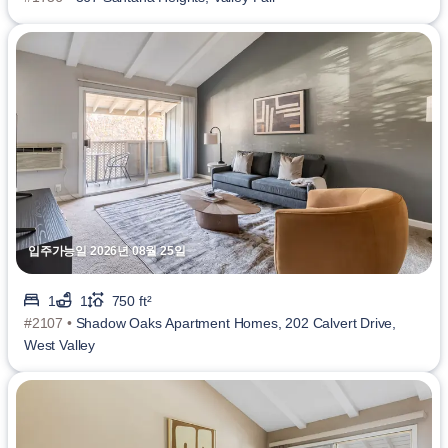
입주가능일 2026년 08월 25일
1
1
750 ft²
#2107 •
Shadow Oaks Apartment Homes, 202 Calvert Drive,
West Valley