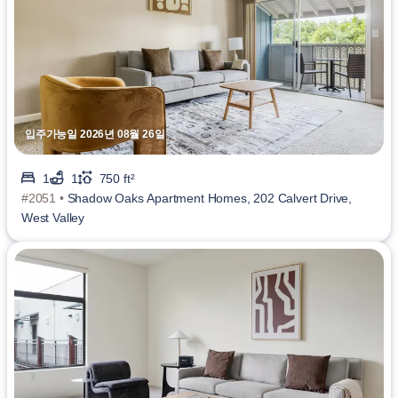
입주가능일 2026년 08월 26일
1
1
750 ft²
#2051 •
Shadow Oaks Apartment Homes, 202 Calvert Drive,
West Valley