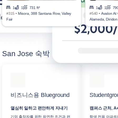
1
1
731 ft²
1
1
790
#315 •
Misora, 388 Santana Row, Valley
#540 •
Avalon At 
Fair
Alameda, Diridon
San Jose 숙박 만족도 높이기
비즈니스용 Blueground
Studentgro
열심히 일하고 편안하게 지내기
캠퍼스 근처, A
기업 출장자를 위한 유연한 조건과 편
학생 전용 아파트