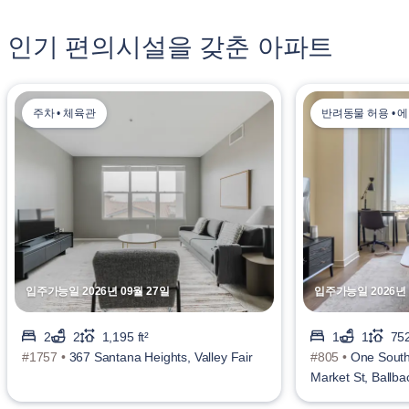
인기 편의시설을 갖춘 아파트
주차 • 체육관
반려동물 허용 • 
입주가능일 2026년 09월 27일
입주가능일 2026년 
2
2
1,195 ft²
1
1
752
#1757 •
367 Santana Heights, Valley Fair
#805 •
One South
Market St, Ballb