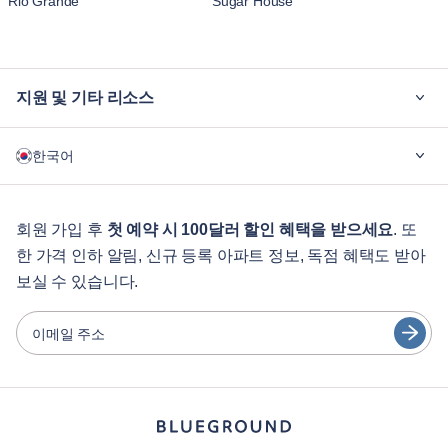
Rio Grande
Sugar House
지원 및 기타 리소스
블루그라운드가 필요한 이유
한국어
기업용
학생용
English
게스트 서비스
회원 가입 후
첫 예약 시 100달러 할인 혜택을 받으세요
. 또
한 가격 인하 알림, 신규 등록 아파트 정보, 독점 혜택도 받아
도시 가이드
Português
보실 수 있습니다.
日本語
파트너
Español
이메일 주소
가구 렌탈 사업자
Français
임대인
Türkçe
프랜차이즈 파트너
부동산 중개인