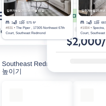
입주가능일 2027년 05월 02일
입주가능일 2026년 
1
1
575 ft²
1
1
669
#831 •
The Piper , 17305 Northeast 67th
#1004 •
Spectra,
Court, Southeast Redmond
Court, Southeas
Southeast Redmond 숙박 만족도
높이기