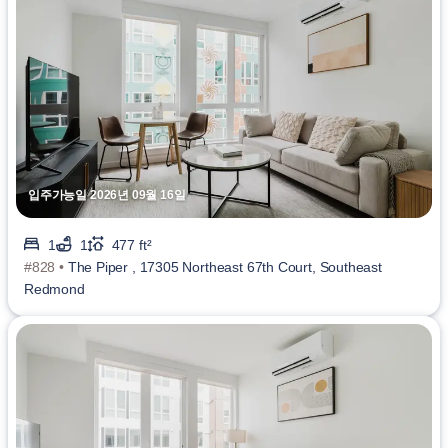
입주가능일 2026년 09월 16일
1
1
477 ft²
#828 •
The Piper , 17305 Northeast 67th Court, Southeast
Redmond