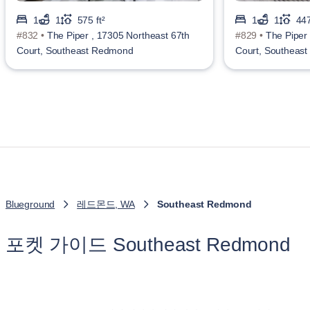
1
1
575 ft²
1
1
447
#832 •
The Piper , 17305 Northeast 67th
#829 •
The Piper
Court, Southeast Redmond
Court, Southeas
Blueground
레드몬드, WA
Southeast Redmond
포켓 가이드 Southeast Redmond