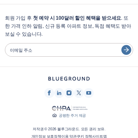
학생용
English
게스트 서비스
회원 가입 후
첫 예약 시 100달러 할인 혜택을 받으세요
. 또
한 가격 인하 알림, 신규 등록 아파트 정보, 독점 혜택도 받아
도시 가이드
Português
보실 수 있습니다.
日本語
파트너
Español
이메일 주소
가구 렌탈 사업자
Français
임대인
Türkçe
프랜차이즈 파트너
부동산 중개인
Deutsch
인플루언서 및 제휴사
한국어
회사
공평한 주거 제공
회사 소개
저작권 © 2026 블루그라운드. 모든 권리 보유.
채용 정보
개인정보 보호정책
이용 약관
쿠키 정책
사이트맵