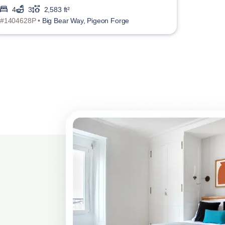
4
3
2,583 ft²
#1404628P •
Big Bear Way, Pigeon Forge