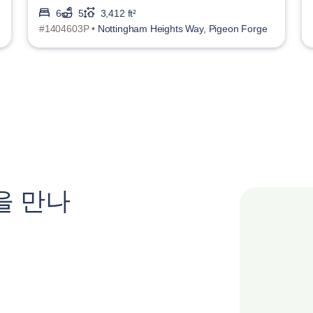
6
5
3,412 ft²
#1404603P •
Nottingham Heights Way, Pigeon Forge
을 만나