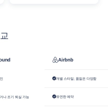
비교
ound
Airbnb
자인
개별 스타일; 품질은 다양함
유연한 예약
거나 조기 퇴실 가능