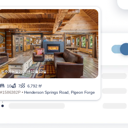
입주가능일 2026년 12월 13일
10
7
6,792 ft²
#1586382P •
Henderson Springs Road, Pigeon Forge