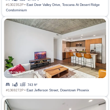
#1302352P •
East Deer Valley Drive, Toscana At Desert Ridge
Condominium
입주가능일 2026년 08월 11일
1
1
743 ft²
#1369272P •
East Jefferson Street, Downtown Phoenix