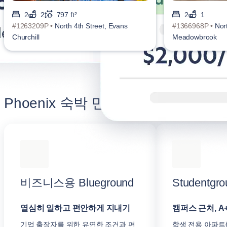
2
2
797 ft²
2
1
#1263209P •
North 4th Street, Evans
#1366968P •
Nor
Churchill
Meadowbrook
Phoenix 숙박 만족도 높이기
비즈니스용 Blueground
Studentgro
열심히 일하고 편안하게 지내기
캠퍼스 근처, A
기업 출장자를 위한 유연한 조건과 편
학생 전용 아파트