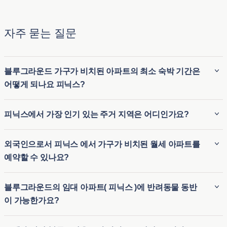
자주 묻는 질문
블루그라운드 가구가 비치된 아파트의 최소 숙박 기간은
어떻게 되나요 피닉스?
블루그라운드 가구가 비치된 아파트( 피닉스 )의 최소 숙박 기
피닉스에서 가장 인기 있는 주거 지역은 어디인가요?
간은 일반적으로 2 박 입니다. 따라서 가구가 완비된 장기 임대
숙소( 피닉스 )와 임시 숙소가 필요한 단기 숙소 옵션 모두에 이
피닉스에서 가장 인기 있는 동네 중 일부는 다음과 같습니다:
외국인으로서 피닉스 에서 가구가 비치된 월세 아파트를
상적입니다. 블루그라운드는 이사 또는 장기 방문 등 다양한 체
예약할 수 있나요?
류 기간에 유연하게 대응할 수 있습니다.
아케이디아
는 풍부한 풍경, 역사적인 매력, 캐멀백 마운틴과
의 근접성으로 유명하며, 교외의 평화로움과 도시의 편리함
블루그라운드는 외국인 세입자를 위한 원활한 절차를 제공하
블루그라운드의 임대 아파트( 피닉스 )에 반려동물 동반
을 결합한 곳입니다.
므로 외국인도 피닉스 에서 월세 아파트를 쉽게 예약할 수 있습
이 가능한가요?
다운타운 피닉스
는 활기찬 예술 현장, 다양한 식사 옵션, 그
니다. 비즈니스나 레저를 위해 피닉스 에서 월세 아파트를 찾고
리고 북적이는 밤생활로 주민들을 끌어들여, 에너지 넘치는
계신다면, 블루그라운드는 도시에 익숙하지 않은 분들에게 유
블루그라운드( 피닉스 )의 임대 아파트 중 상당수는 반려동물
도시 생활을 찾는 이들에게 이상적입니다.