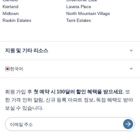
Kierland
Laveta Place
Midtown
North Mountain Village
Raskin Estates
Tami Estates
지원 및 기타 리소스
블루그라운드가 필요한 이유
한국어
기업용
학생용
English
게스트 서비스
회원 가입 후
첫 예약 시 100달러 할인 혜택을 받으세요
. 또
한 가격 인하 알림, 신규 등록 아파트 정보, 독점 혜택도 받아
도시 가이드
Português
보실 수 있습니다.
日本語
파트너
Español
이메일 주소
가구 렌탈 사업자
Français
임대인