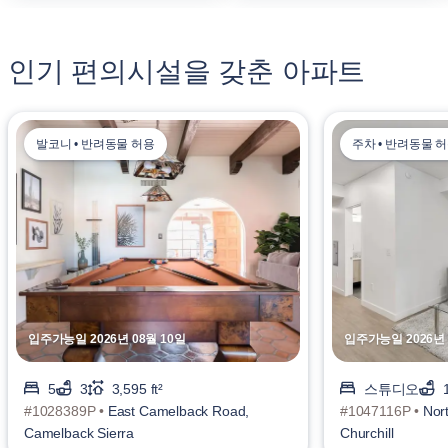
인기 편의시설을 갖춘 아파트
발코니 • 반려동물 허용
주차 • 반려동물 
입주가능일 2026년 08월 10일
입주가능일 2026년 
5
3
3,595 ft²
스튜디오
#1028389P •
East Camelback Road,
#1047116P •
Nort
Camelback Sierra
Churchill