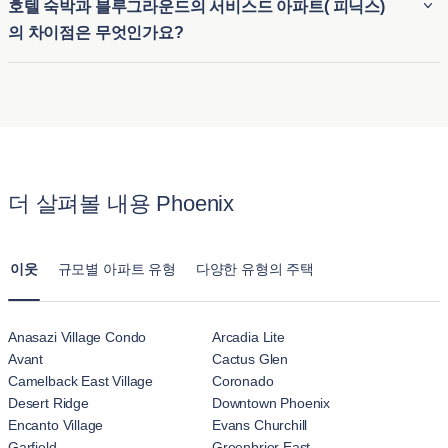
호텔 숙박과 블루그라운드의 서비스드 아파트( 피닉스)
연하고 편리한 임시 주거 옵션을 제공합니다. 따라서 외국인이
친화적이어서 세입자가 반려동물을 동반할 수 있습니다. 피닉
루즈벨트 로우
는 예술 갤러리, 트렌디한 식당, 걷기 좋은 거
의 차이점은 무엇인가요?
나 여행객은 장기 계약 없이도 가구가 완비된 숙소에 쉽게 정착
스 의 반려동물 동반 가능 아파트는 공원 및 반려동물에게 적합
리의 독특한 혼합으로 알려져 있으며, 활기차고 창의적인 분
할 수 있습니다.
한 기타 편의시설 근처에 위치한 숙소가 많아 반려동물과 함께
호텔 숙박과 블루그라운드( 피닉스 )의 아파트를 임대하는 것의
위기를 조성합니다.
편안한 숙박을 즐길 수 있습니다. 또한, 반려동물 보호자가 번
가장 큰 차이점은 제공되는 편안함과 공간입니다. 블루그라운
파라다이스 밸리
는 멋진 산 전망, 고급 쇼핑, 안전성에 대한
거로움 없이 숙소를 이용할 수 있도록 명확한 반려동물 정책을
드의 아파트는 일반 호텔 객실과 달리 주방, 거실, 여러 개의 침
평판을 통해 럭셔리한 생활을 제공하며, 고독하고 조용한 환
제공합니다.
실을 갖춘 가구가 완비된 주택을 제공합니다. 피닉스 의 이 아
경을 찾는 사람들에게 매력적입니다.
파트는 장기 체류를 위해 설계되어 호텔 숙박시설의 일시적인
더 살펴볼 내용 Phoenix
느낌보다는 집과 같은 느낌을 줍니다.
피닉스의 이러한 동네는 다양한 라이프스타일과 편의 시설을
제공하여 다양한 선호도와 요구를 충족시킵니다.
이웃
규모별 아파트 유형
다양한 유형의 주택
Anasazi Village Condo
Arcadia Lite
Avant
Cactus Glen
Camelback East Village
Coronado
Desert Ridge
Downtown Phoenix
Encanto Village
Evans Churchill
Garfield
Greenbrier East