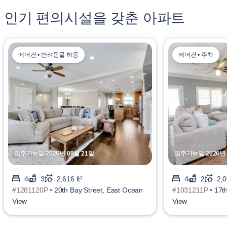
인기 편의시설을 갖춘 아파트
에어컨 • 반려동물 허용
에어컨 • 주차
입주가능일 2026년 09월 21일
입주가능일 2026년 
4
3
2,616 ft²
4
2
2,0
#1281120P •
20th Bay Street, East Ocean
#1031211P •
17t
View
View