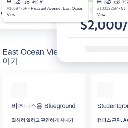
1
1
495 ft²
2
1
797
#1059776P •
Pleasant Avenue, East Ocean
#1031225P •
5th
View
View
East Ocean View 숙박 만족도 높
이기
비즈니스용 Blueground
Studentgro
열심히 일하고 편안하게 지내기
캠퍼스 근처, A