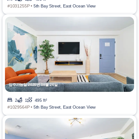
#1031255P •
5th Bay Street, East Ocean View
입주가능일 2026년 08월 24일
2
1
495 ft²
#1029564P •
5th Bay Street, East Ocean View