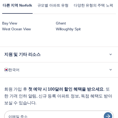
다른 지역 Norfolk
규모별 아파트 유형
다양한 유형의 주택 노퍽
Bay View
Ghent
West Ocean View
Willoughby Spit
지원 및 기타 리소스
블루그라운드가 필요한 이유
한국어
기업용
학생용
English
게스트 서비스
회원 가입 후
첫 예약 시 100달러 할인 혜택을 받으세요
. 또
한 가격 인하 알림, 신규 등록 아파트 정보, 독점 혜택도 받아
도시 가이드
Português
보실 수 있습니다.
日本語
파트너
Español
이메일 주소