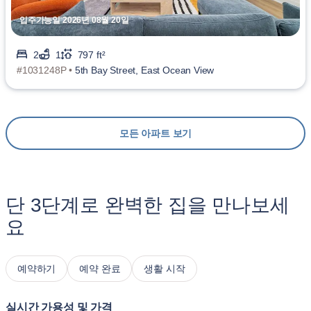
입주가능일 2026년 08월 20일
2
1
797 ft²
#1031248P •
5th Bay Street, East Ocean View
모든 아파트 보기
단 3단계로 완벽한 집을 만나보세
요
예약하기
예약 완료
생활 시작
실시간 가용성 및 가격