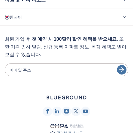
블루그라운드가 필요한 이유
한국어
기업용
학생용
English
게스트 서비스
회원 가입 후
첫 예약 시 100달러 할인 혜택을 받으세요
. 또
한 가격 인하 알림, 신규 등록 아파트 정보, 독점 혜택도 받아
도시 가이드
Português
보실 수 있습니다.
日本語
파트너
Español
이메일 주소
가구 렌탈 사업자
Français
임대인
Türkçe
프랜차이즈 파트너
부동산 중개인
Deutsch
인플루언서 및 제휴사
한국어
회사
공평한 주거 제공