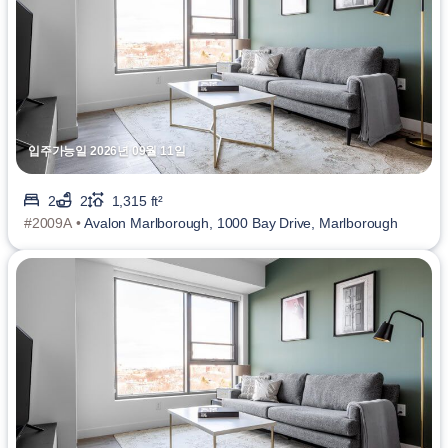
입주가능일 2026년 09월 11일
2
2
1,315 ft²
#2009A •
Avalon Marlborough, 1000 Bay Drive, Marlborough