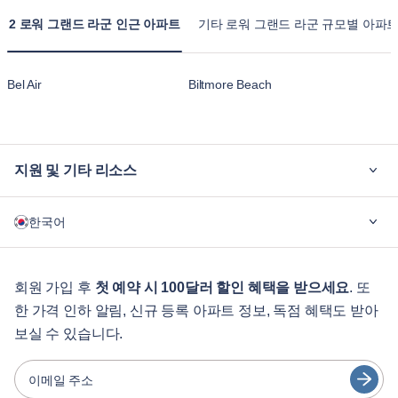
2 로워 그랜드 라군 인근 아파트
기타 로워 그랜드 라군 규모별 아파
Bel Air
Biltmore Beach
지원 및 기타 리소스
블루그라운드가 필요한 이유
한국어
기업용
학생용
English
게스트 서비스
회원 가입 후
첫 예약 시 100달러 할인 혜택을 받으세요
. 또
한 가격 인하 알림, 신규 등록 아파트 정보, 독점 혜택도 받아
도시 가이드
Português
보실 수 있습니다.
日本語
파트너
Español
이메일 주소
가구 렌탈 사업자