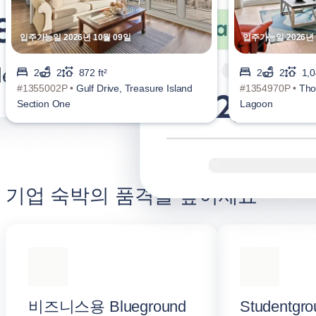
입주가능일 2026년 10월 09일
입주가능일 2026년 
2
2
872 ft²
2
2
1,0
#1355002P •
Gulf Drive, Treasure Island
#1354970P •
Tho
Section One
Lagoon
기업 숙박의 품격을 높이세요
비즈니스용 Blueground
Studentgro