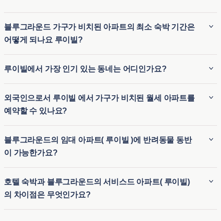
블루그라운드 가구가 비치된 아파트의 최소 숙박 기간은
어떻게 되나요 루이빌?
블루그라운드 가구가 비치된 아파트( 루이빌 )의 최소 숙박 기
루이빌에서 가장 인기 있는 동네는 어디인가요?
간은 일반적으로 2 박 입니다. 따라서 가구가 완비된 장기 임대
숙소( 루이빌 )와 임시 숙소가 필요한 단기 숙소 옵션 모두에 이
루이빌에서 가장 인기 있는 동네 중 일부는 다음과 같습니다:
외국인으로서 루이빌 에서 가구가 비치된 월세 아파트를
상적입니다. 블루그라운드는 이사 또는 장기 방문 등 다양한 체
하이랜즈는 다양한 현지 레스토랑과 상점, 역사적인 건축물의
예약할 수 있나요?
류 기간에 유연하게 대응할 수 있습니다.
독특한 조합, 활기찬 밤 문화로 유명하며, 이는 활기차고 문화
적으로 풍부한 지역으로 만듭니다. NuLu (이스트 마켓 지구)는
블루그라운드는 외국인 세입자를 위한 원활한 절차를 제공하
블루그라운드의 임대 아파트( 루이빌 )에 반려동물 동반
현대적인 예술 갤러리, 세련된 부티크 및 농장에서 식탁으로 향
므로 외국인도 루이빌 에서 월세 아파트를 쉽게 예약할 수 있습
이 가능한가요?
하는 식사 옵션으로 유명하며, 젊은 전문가와 창의적인 사람들
니다. 비즈니스나 레저를 위해 루이빌 에서 월세 아파트를 찾고
을 매료시키는 현대적이고 예술적인 분위기를 제공합니다. 크
계신다면, 블루그라운드는 도시에 익숙하지 않은 분들에게 유
블루그라운드( 루이빌 )의 임대 아파트 중 상당수는 반려동물
레센트 힐은 나무가 늘어선 거리, 역사적인 주택, 강한 커뮤니
호텔 숙박과 블루그라운드의 서비스드 아파트( 루이빌)
연하고 편리한 임시 주거 옵션을 제공합니다. 따라서 외국인이
친화적이어서 세입자가 반려동물을 동반할 수 있습니다. 루이
티감을 갖춘 매력적이고 가족 친화적인 분위기를 제공하여 조
의 차이점은 무엇인가요?
나 여행객은 장기 계약 없이도 가구가 완비된 숙소에 쉽게 정착
빌 의 반려동물 동반 가능 아파트는 공원 및 반려동물에게 적합
용한 삶의 방식을 찾는 사람들에게 완벽합니다. 세인트 매튜스
할 수 있습니다.
한 기타 편의시설 근처에 위치한 숙소가 많아 반려동물과 함께
호텔 숙박과 블루그라운드( 루이빌 )의 아파트를 임대하는 것의
는 교외 느낌, 훌륭한 학교 및 쇼핑 센터와 공원에 대한 편리한