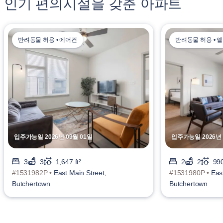
인기 편의시설을 갖춘 아파트
반려동물 허용 • 에어컨
반려동물 허용 • 
입주가능일 2026년 09월 01일
입주가능일 2026년 
3
3
1,647 ft²
2
2
990
#1531982P •
East Main Street,
#1531980P •
Eas
Butchertown
Butchertown