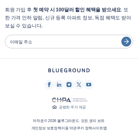
학생용
English
게스트 서비스
회원 가입 후
첫 예약 시 100달러 할인 혜택을 받으세요
. 또
한 가격 인하 알림, 신규 등록 아파트 정보, 독점 혜택도 받아
도시 가이드
Português
보실 수 있습니다.
日本語
파트너
Español
이메일 주소
가구 렌탈 사업자
Français
임대인
Türkçe
프랜차이즈 파트너
부동산 중개인
Deutsch
인플루언서 및 제휴사
한국어
회사
공평한 주거 제공
회사 소개
저작권 © 2026 블루그라운드. 모든 권리 보유.
채용 정보
개인정보 보호정책
이용 약관
쿠키 정책
사이트맵
보도자료