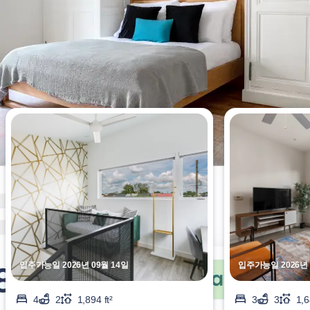
이번 주에 가장 많이 조회된 아파트
입주가능일 2026년 09월 14일
입주가능일 2026년 
4
2
1,894 ft²
3
3
1,6