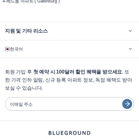
4-베드룸 아파트 ( Gatlinburg )
지원 및 기타 리소스
블루그라운드가 필요한 이유
한국어
기업용
학생용
English
게스트 서비스
회원 가입 후
첫 예약 시 100달러 할인 혜택을 받으세요
. 또
한 가격 인하 알림, 신규 등록 아파트 정보, 독점 혜택도 받아
도시 가이드
Português
보실 수 있습니다.
日本語
파트너
Español
이메일 주소
가구 렌탈 사업자
Français
임대인
Türkçe
프랜차이즈 파트너
부동산 중개인