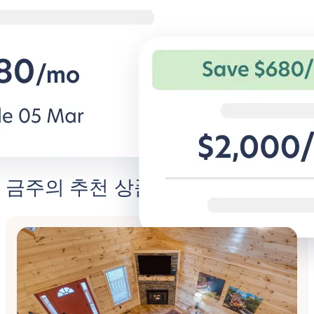
열심히 일하고 편안하게 지내기
캠퍼스 근처, A
기업 출장자를 위한 유연한 조건과 편
학생 전용 아파트
안한 숙소.
과 특별 혜택.
비즈니스용 BG 알아보기
Student
금주의 추천 상품