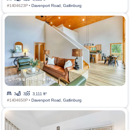
#1404623P •
Davenport Road, Gatlinburg
입주가능일 2026년 08월 16일
3
3
3,111 ft²
#1404650P •
Davenport Road, Gatlinburg