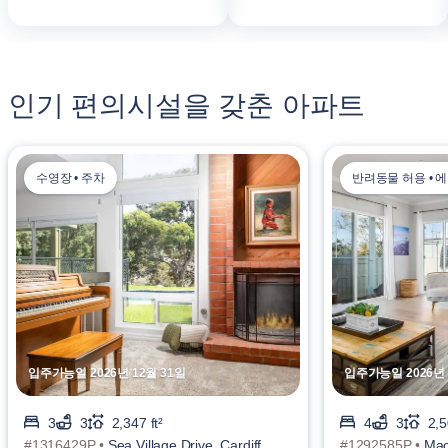
인기 편의시설을 갖춘 아파트
수영장 • 주차
반려동물 허용 • 
입주가능일 2026년 12월 31일
입주가능일 2026년 
3
3
2,347 ft²
4
3
2,5
#1316429P •
Sea Village Drive, Cardiff
#1292585P •
Mac