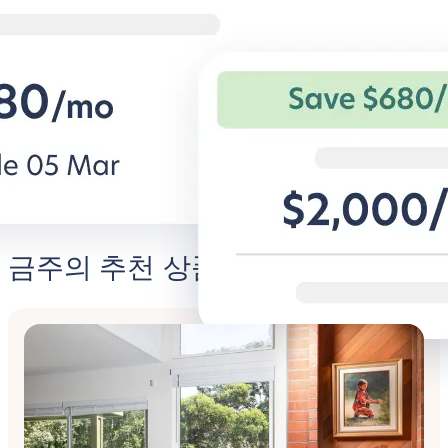
열심히 일하고 편안하게 지내기
캠퍼스 근처, A
기업 출장자를 위한 유연한 조건과 편
학생 전용 아파트
안한 숙소.
과 특별 혜택.
비즈니스용 BG 알아보기
Student
금주의 추천 상품