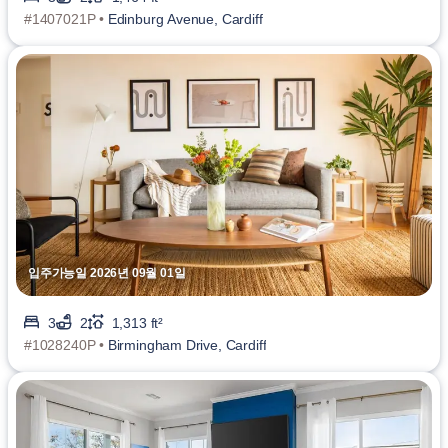
#1407021P •
Edinburg Avenue, Cardiff
입주가능일 2026년 09월 01일
3
2
1,313 ft²
#1028240P •
Birmingham Drive, Cardiff