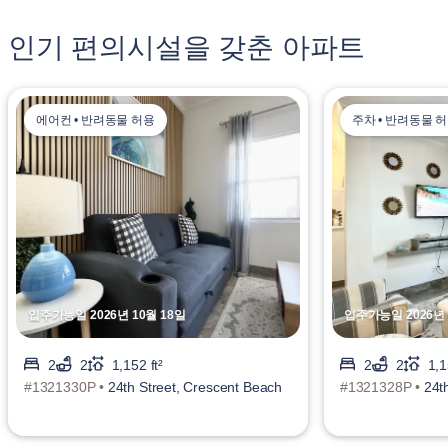
인기 편의시설을 갖춘 아파트
에어컨 • 반려동물 허용
주차 • 반려동물 
입주가능일 2026년 10월 18일
입주가능일 2026년 
2
2
1,152 ft²
2
2
1,1
#1321330P •
24th Street, Crescent Beach
#1321328P •
24t