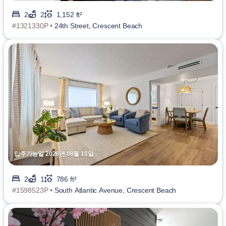
2
2
1,152 ft²
#1321330P •
24th Street, Crescent Beach
입주가능일 2026년 08월 10일
2
1
786 ft²
#1598523P •
South Atlantic Avenue, Crescent Beach