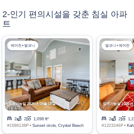
2-인기 편의시설을 갖춘 침실 아파
트
에어컨 • 발코니
발코니 • 에어컨
입주가능일 2026년 08월 16일
입주가능일 2026년 
2
2
1,098 ft²
2
2
1,2
#1598138P •
Sunset circle, Crystal Beach
#1223246P •
Kah