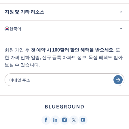
지원 및 기타 리소스
블루그라운드가 필요한 이유
한국어
기업용
학생용
English
게스트 서비스
회원 가입 후
첫 예약 시 100달러 할인 혜택을 받으세요
. 또
한 가격 인하 알림, 신규 등록 아파트 정보, 독점 혜택도 받아
도시 가이드
Português
보실 수 있습니다.
日本語
파트너
Español
이메일 주소
가구 렌탈 사업자
Français
임대인
Türkçe
프랜차이즈 파트너
부동산 중개인
Deutsch
인플루언서 및 제휴사
한국어