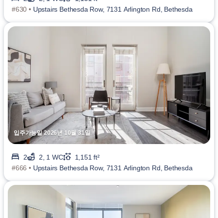
#630 •
Upstairs Bethesda Row, 7131 Arlington Rd, Bethesda
입주가능일 2026년 10월 31일
2
2, 1 WC
1,151 ft²
#666 •
Upstairs Bethesda Row, 7131 Arlington Rd, Bethesda