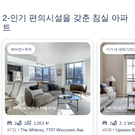
2-인기 편의시설을 갖춘 침실 아파
트
에어컨 • 주차
기기 내 세탁기/건
입주가능일 2026년 09월 04일
입주가능일 2026년 
2
2
1,053 ft²
2
2, 1 WC
#731 •
The Whitney, 7707 Wisconsin Ave,
#630 •
Upstairs 