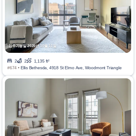
입주가능일 2026년 10월 11일
2
2
1,135 ft²
#674 •
Ellis Bethesda, 4918 St Elmo Ave, Woodmont Triangle