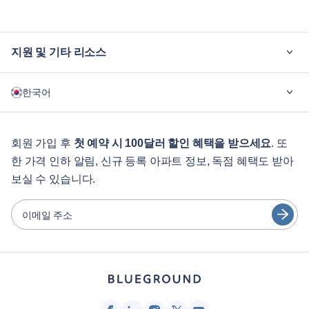
지원 및 기타 리소스
블루그라운드가 필요한 이유
한국어
기업용
학생용
English
게스트 서비스
회원 가입 후
첫 예약 시 100달러 할인 혜택을 받으세요
. 또
한 가격 인하 알림, 신규 등록 아파트 정보, 독점 혜택도 받아
도시 가이드
Português
보실 수 있습니다.
日本語
파트너
Español
이메일 주소
가구 렌탈 사업자
Français
임대인
Türkçe
프랜차이즈 파트너
부동산 중개인
Deutsch