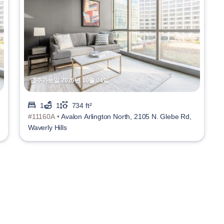
입주가능일 2026년 10월 04일
1
1
734 ft²
#11160A •
Avalon Arlington North, 2105 N. Glebe Rd,
Waverly Hills