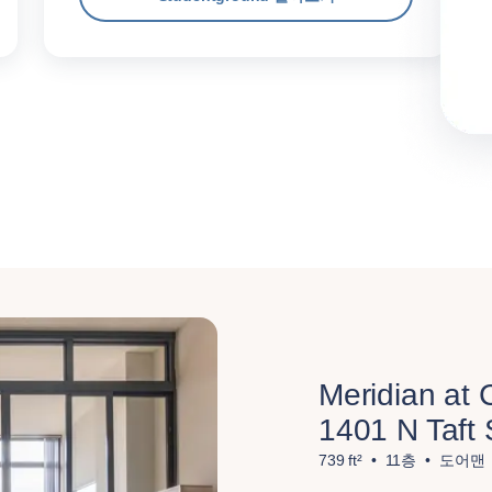
Meridian at
1401 N Taft 
739 ft²
11층
도어맨