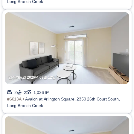
Long Branch Creek
입주가능일 2026년 09월 12일
2
2
1,026 ft²
#6013A •
Avalon at Arlington Square, 2350 26th Court South,
Long Branch Creek