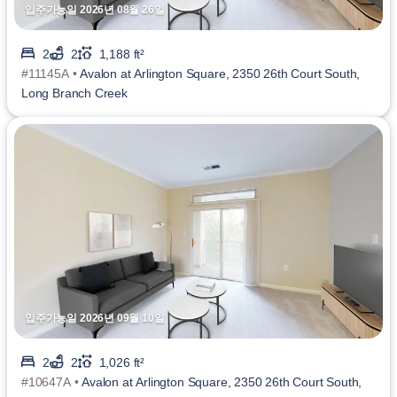
입주가능일 2026년 08월 26일
2
2
1,188 ft²
#11145A •
Avalon at Arlington Square, 2350 26th Court South,
Long Branch Creek
입주가능일 2026년 09월 10일
2
2
1,026 ft²
#10647A •
Avalon at Arlington Square, 2350 26th Court South,