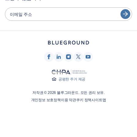
日本語
파트너
Español
이메일 주소
가구 렌탈 사업자
Français
임대인
Türkçe
프랜차이즈 파트너
부동산 중개인
Deutsch
인플루언서 및 제휴사
한국어
회사
공평한 주거 제공
회사 소개
저작권 © 2026 블루그라운드. 모든 권리 보유.
채용 정보
개인정보 보호정책
이용 약관
쿠키 정책
사이트맵
보도자료
블루프린트 블로그
문의하기