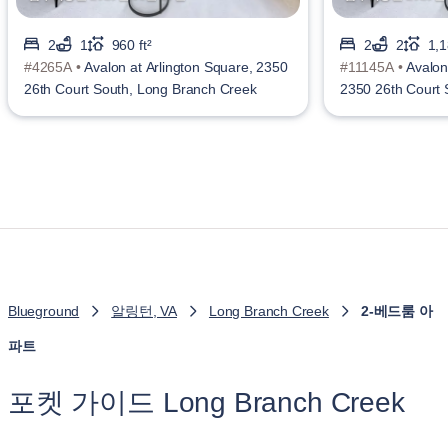
2
1
960 ft²
2
2
1,1
#4265A •
Avalon at Arlington Square, 2350
#11145A •
Avalon
26th Court South, Long Branch Creek
2350 26th Court 
Blueground
알링턴, VA
Long Branch Creek
2-베드룸 아
파트
포켓 가이드 Long Branch Creek