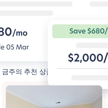
열심히 일하고 편안하게 지내기
캠퍼스 근처, A
기업 출장자를 위한 유연한 조건과 편
학생 전용 아파트
안한 숙소.
과 특별 혜택.
비즈니스용 BG 알아보기
Student
금주의 추천 상품