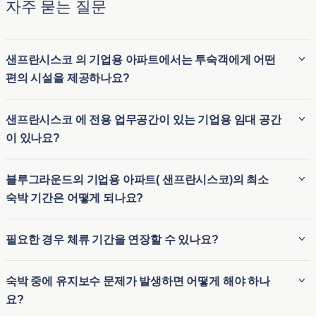
자주 묻는 질문
샌프란시스코 의 기업용 아파트에서는 투숙객에게 어떤
편의 시설을 제공하나요?
블루그라운드( 샌프란시스코 )의 기업용 아파트는 가구가 완비
샌프란시스코 에 전용 업무공간이 있는 기업용 임대 공간
되어 있으며 고속 Wi-Fi, 완비된 주방, 스마트 TV, 객실 내 세탁
이 있나요?
실, 고급 침구 등의 편의시설을 갖추고 있는 경우가 많습니다.
또한 피트니스 센터, 수영장, 옥상 라운지를 이용할 수 있는 숙
예, Blueground( 샌프란시스코 )의 많은 기업용 임대 공간은 원
블루그라운드의 기업용 아파트( 샌프란시스코)의 최소
소도 많아 편안하고 편리한 숙박이 가능합니다. 집과 같은 경험
격 근무자를 염두에 두고 설계되었으며 전용 업무공간을 갖추
숙박 기간은 어떻게 되나요?
에 호텔 수준의 서비스를 더하는 것이 목표입니다.
고 있습니다. 이러한 업무공간에는 일반적으로 편안한 책상, 인
체공학적 의자, 강력한 Wi-Fi 연결이 포함되어 있어 생산적인
블루그라운드의 기업용 아파트의 최소 체류 기간은 일반적으
필요한 경우 체류 기간을 연장할 수 있나요?
환경을 보장합니다. 따라서 원격으로 근무하는 전문가나 장기
로 30 박입니다. 이러한 유연성 덕분에 출장자, 장기 체류자 또
출장 중인 전문가에게 적합한 아파트입니다.
는 임시 숙소가 필요한 사람들에게 이상적입니다. 단, 숙소마다
예. Blueground는 유연한 임대 조건을 제공하며, 필요한 경우
숙박 중에 유지보수 문제가 발생하면 어떻게 해야 하나
조건이 조금씩 다를 수 있으므로 관심 있는 도시의 구체적인 조
이용 가능 여부에 따라 체류 기간을 연장할 수 있습니다. 연장
요?
건을 확인하는 것이 가장 좋습니다.
신청은 블루그라운드의 사용자 친화적인 앱을 통해 직접 관리