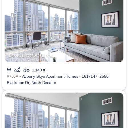
입주가능일 2026년 08월 17일
2
2
1,149 ft²
#786A •
Abberly Skye Apartment Homes - 1617147, 2550
Blackmon Dr, North Decatur