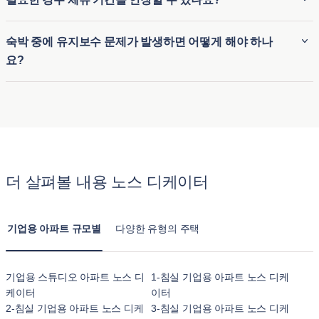
환경을 보장합니다. 따라서 원격으로 근무하는 전문가나 장기
로 30 박입니다. 이러한 유연성 덕분에 출장자, 장기 체류자 또
출장 중인 전문가에게 적합한 아파트입니다.
는 임시 숙소가 필요한 사람들에게 이상적입니다. 단, 숙소마다
예. Blueground는 유연한 임대 조건을 제공하며, 필요한 경우
숙박 중에 유지보수 문제가 발생하면 어떻게 해야 하나
조건이 조금씩 다를 수 있으므로 관심 있는 도시의 구체적인 조
이용 가능 여부에 따라 체류 기간을 연장할 수 있습니다. 연장
요?
건을 확인하는 것이 가장 좋습니다.
신청은 블루그라운드의 사용자 친화적인 앱을 통해 직접 관리
하거나 고객 지원팀에 문의할 수 있습니다. 원하는 아파트를 확
블루그라운드 아파트에 머무는 동안 유지보수 문제가 발생하
보하려면 미리 연장을 요청하는 것이 좋습니다.
면 연중무휴 24시간 운영되는 앱을 통해 간편하게 요청을 제출
하고 지원을 받으실 수 있습니다. 블루그라운드는 일반적으로
모든 문제를 신속하게 해결하여 원활하고 편안한 숙박을 보장
합니다. 긴급한 사안의 경우 가능한 한 빨리 문제를 해결하기
더 살펴볼 내용 노스 디케이터
위해 우선 서비스를 제공합니다.
기업용 아파트 규모별
다양한 유형의 주택
기업용 스튜디오 아파트 노스 디
1-침실 기업용 아파트 노스 디케
케이터
이터
2-침실 기업용 아파트 노스 디케
3-침실 기업용 아파트 노스 디케