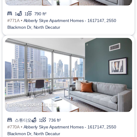
1
1
790 ft²
#771A •
Abberly Skye Apartment Homes - 1617147, 2550
Blackmon Dr, North Decatur
입주가능일 2026년 08월 17일
스튜디오
1
736 ft²
#770A •
Abberly Skye Apartment Homes - 1617147, 2550
Blackmon Dr, North Decatur