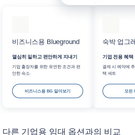
비즈니스용 Blueground
숙박 업그
열심히 일하고 편안하게 지내기
기업 전용 혜택
기업 출장자를 위한 유연한 조건과 편
결제 시 예약에 추
안한 숙소.
택 세트
비즈니스용 BG 알아보기
모든 
다른 기업용 임대 옵션과의 비교