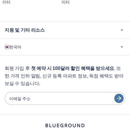
이터
이터
지원 및 기타 리소스
블루그라운드가 필요한 이유
한국어
기업용
학생용
English
게스트 서비스
회원 가입 후
첫 예약 시 100달러 할인 혜택을 받으세요
. 또
한 가격 인하 알림, 신규 등록 아파트 정보, 독점 혜택도 받아
도시 가이드
Português
보실 수 있습니다.
日本語
파트너
Español
이메일 주소
가구 렌탈 사업자
Français
임대인
Türkçe
프랜차이즈 파트너
부동산 중개인