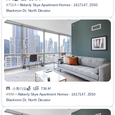
#752A •
Abberly Skye Apartment Homes - 1617147, 2550
Blackmon Dr, North Decatur
입주가능일 2026년 08월 17일
스튜디오
1
736 ft²
#99A •
Abberly Skye Apartment Homes - 1617147, 2550
Blackmon Dr, North Decatur