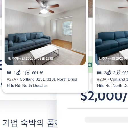
입주가능일 2026년 08월 17일
입주가능일 2026년 
1
1
661 ft²
2
2
966
#27A •
Cortland 3131, 3131 North Druid
#28A •
Cortland 
Hills Rd, North Decatur
Hills Rd, North D
기업 숙박의 품격을 높이세요