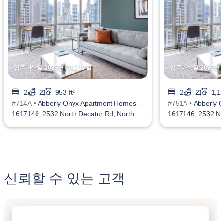
입주가능일 2026년 08월 17일
입주가능일 2026년 
2
2
953 ft²
2
2
1,1
#714A •
Abberly Onyx Apartment Homes -
#751A •
Abberly 
1617146, 2532 North Decatur Rd, North
1617146, 2532 No
Decatur
Decatur
신뢰할 수 있는 고객