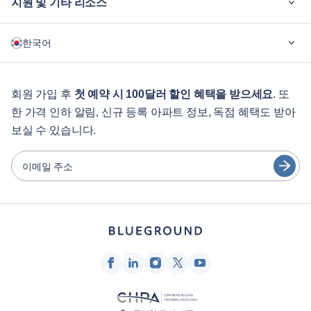
지원 및 기타 리소스
블루그라운드가 필요한 이유
한국어
기업용
학생용
English
게스트 서비스
회원 가입 후
첫 예약 시 100달러 할인 혜택을 받으세요
. 또
한 가격 인하 알림, 신규 등록 아파트 정보, 독점 혜택도 받아
도시 가이드
Português
보실 수 있습니다.
日本語
파트너
Español
이메일 주소
가구 렌탈 사업자
Français
임대인
Türkçe
프랜차이즈 파트너
부동산 중개인
Deutsch
인플루언서 및 제휴사
한국어
회사