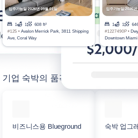
입주가능일 2026년 09월 01일
입주가능일 2026년 
1
1
608 ft²
1
1
646
#125 •
Avalon Merrick Park, 3811 Shipping
#1227490P •
Dwy
Ave, Coral Way
Downtown Miami
기업 숙박의 품격을 높이세요
비즈니스용 Blueground
숙박 업그