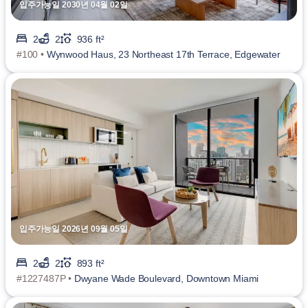
입주가능일 2030년 04월 02일
2
2
936 ft²
#100 •
Wynwood Haus, 23 Northeast 17th Terrace, Edgewater
입주가능일 2026년 09월 05일
2
2
893 ft²
#1227487P •
Dwyane Wade Boulevard, Downtown Miami