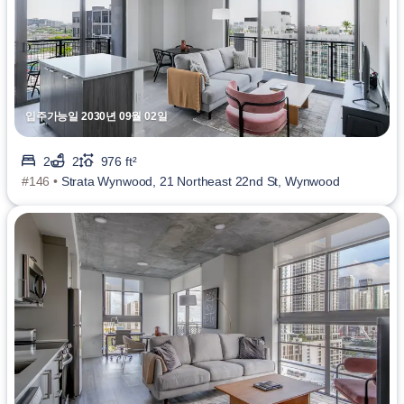
입주가능일 2030년 09월 02일
2
2
976 ft²
#146 •
Strata Wynwood, 21 Northeast 22nd St, Wynwood