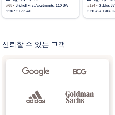
#68 •
Brickell First Apartments, 110 SW
#124 •
Gables 37
12th St, Brickell
37th Ave, Little 
신뢰할 수 있는 고객