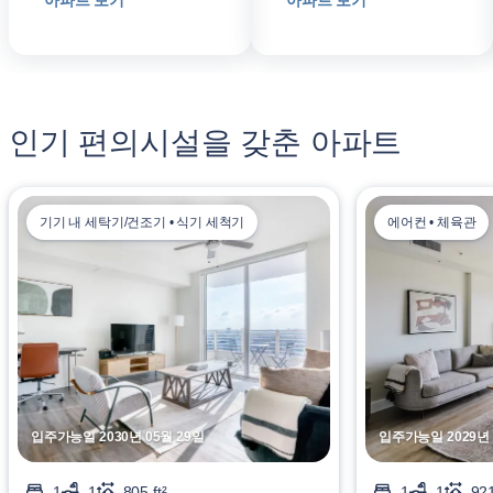
아파트 보기
아파트 보기
인기 편의시설을 갖춘 아파트
기기 내 세탁기/건조기 • 식기 세척기
에어컨 • 체육관
입주가능일 2030년 05월 29일
입주가능일 2029년 
1
1
805 ft²
1
1
921