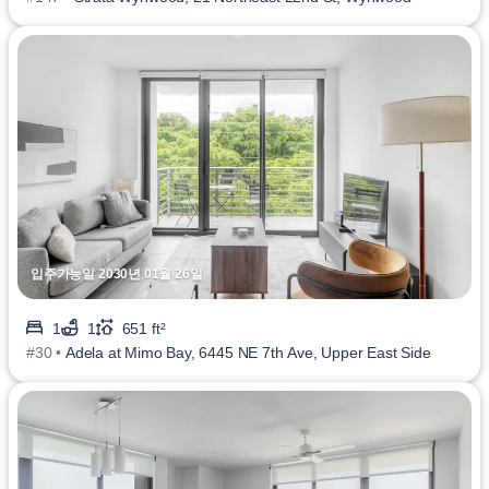
입주가능일 2030년 01월 26일
1
1
651 ft²
#30 •
Adela at Mimo Bay, 6445 NE 7th Ave, Upper East Side