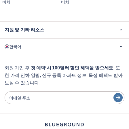
비치
비치
지원 및 기타 리소스
블루그라운드가 필요한 이유
한국어
기업용
학생용
English
게스트 서비스
회원 가입 후
첫 예약 시 100달러 할인 혜택을 받으세요
. 또
한 가격 인하 알림, 신규 등록 아파트 정보, 독점 혜택도 받아
도시 가이드
Português
보실 수 있습니다.
日本語
파트너
Español
이메일 주소
가구 렌탈 사업자
Français
임대인
Türkçe
프랜차이즈 파트너
부동산 중개인