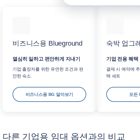
비즈니스용 Blueground
숙박 업그
열심히 일하고 편안하게 지내기
기업 전용 혜택
기업 출장자를 위한 유연한 조건과 편
결제 시 예약에 추
안한 숙소.
택 세트
비즈니스용 BG 알아보기
모든 
다른 기업용 임대 옵션과의 비교