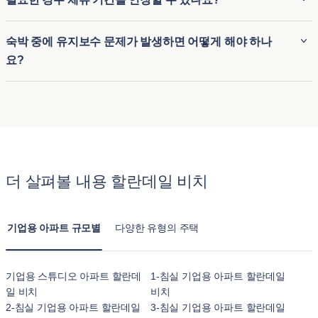
환경을 보장합니다. 따라서 원격으로 근무하는 전문가나 장기
로 30 박입니다. 이러한 유연성 덕분에 출장자, 장기 체류자 또
출장 중인 전문가에게 적합한 아파트입니다.
는 임시 숙소가 필요한 사람들에게 이상적입니다. 단, 숙소마다
예. Blueground는 유연한 임대 조건을 제공하며, 필요한 경우
숙박 중에 유지보수 문제가 발생하면 어떻게 해야 하나
조건이 조금씩 다를 수 있으므로 관심 있는 도시의 구체적인 조
이용 가능 여부에 따라 체류 기간을 연장할 수 있습니다. 연장
요?
건을 확인하는 것이 가장 좋습니다.
신청은 블루그라운드의 사용자 친화적인 앱을 통해 직접 관리
하거나 고객 지원팀에 문의할 수 있습니다. 원하는 아파트를 확
블루그라운드 아파트에 머무는 동안 유지보수 문제가 발생하
보하려면 미리 연장을 요청하는 것이 좋습니다.
면 연중무휴 24시간 운영되는 앱을 통해 간편하게 요청을 제출
하고 지원을 받으실 수 있습니다. 블루그라운드는 일반적으로
모든 문제를 신속하게 해결하여 원활하고 편안한 숙박을 보장
합니다. 긴급한 사안의 경우 가능한 한 빨리 문제를 해결하기
더 살펴볼 내용 할란데일 비치
위해 우선 서비스를 제공합니다.
기업용 아파트 규모별
다양한 유형의 주택
기업용 스튜디오 아파트 할란데
1-침실 기업용 아파트 할란데일
일 비치
비치
2-침실 기업용 아파트 할란데일
3-침실 기업용 아파트 할란데일