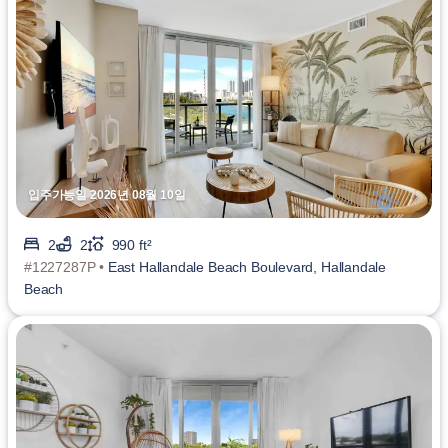
입주가능일 2026년 08월 10일
2
2
990 ft²
#1227287P •
East Hallandale Beach Boulevard, Hallandale
Beach