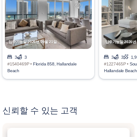
입주가능일 2026년 09월 21일
입주가능일 2026년 
3
3
3
3
1,9
#1540469P •
Florida 858, Hallandale
#1227465P •
Sou
Beach
Hallandale Beac
신뢰할 수 있는 고객