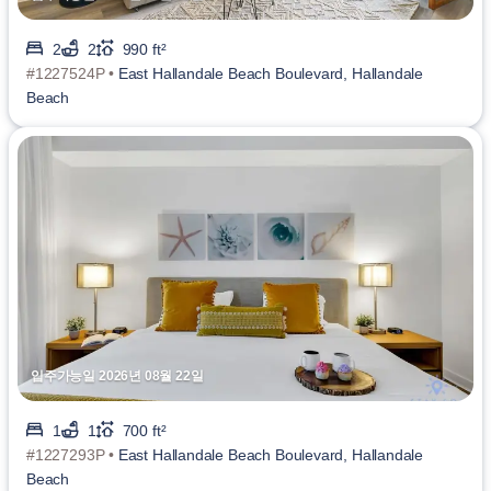
2
2
990 ft²
#1227524P •
East Hallandale Beach Boulevard, Hallandale
Beach
입주가능일 2026년 08월 22일
1
1
700 ft²
#1227293P •
East Hallandale Beach Boulevard, Hallandale
Beach