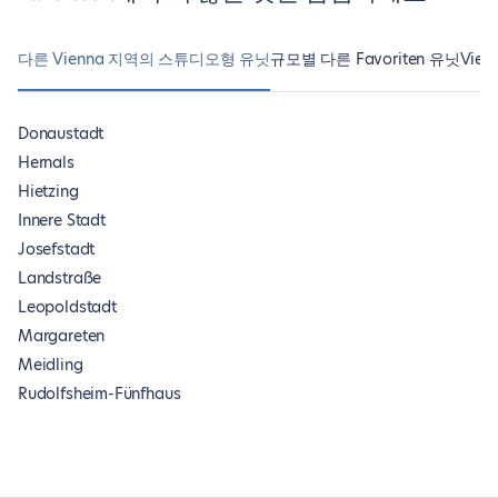
다른 Vienna 지역의 스튜디오형 유닛
규모별 다른 Favoriten 유닛
Vie
Donaustadt
Hernals
Hietzing
Innere Stadt
Josefstadt
Landstraße
Leopoldstadt
Margareten
Meidling
Rudolfsheim-Fünfhaus