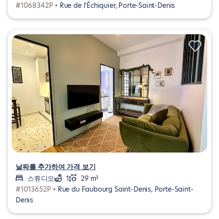
#1068342P •
Rue de l'Échiquier, Porte-Saint-Denis
날짜를 추가하여 가격 보기
스튜디오
1
29 m²
#1013652P •
Rue du Faubourg Saint-Denis, Porte-Saint-
Denis