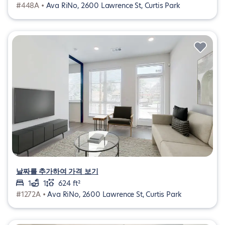
#448A •
Ava RiNo, 2600 Lawrence St, Curtis Park
날짜를 추가하여 가격 보기
1
1
624 ft²
#1272A •
Ava RiNo, 2600 Lawrence St, Curtis Park