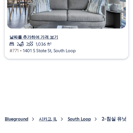
날짜를 추가하여 가격 보기
2
2
1,036 ft²
#771 •
1401 S State St, South Loop
2-침실 유닛
Blueground
시카고, IL
South Loop