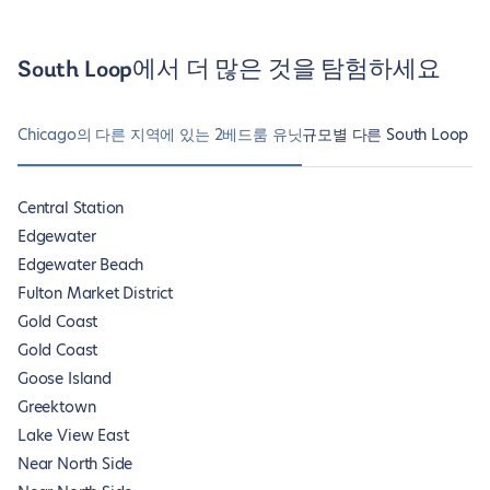
South Loop에서 더 많은 것을 탐험하세요
Chicago의 다른 지역에 있는 2베드룸 유닛
규모별 다른 South Loop 
Central Station
Edgewater
Edgewater Beach
Fulton Market District
Gold Coast
Gold Coast
Goose Island
Greektown
Lake View East
Near North Side