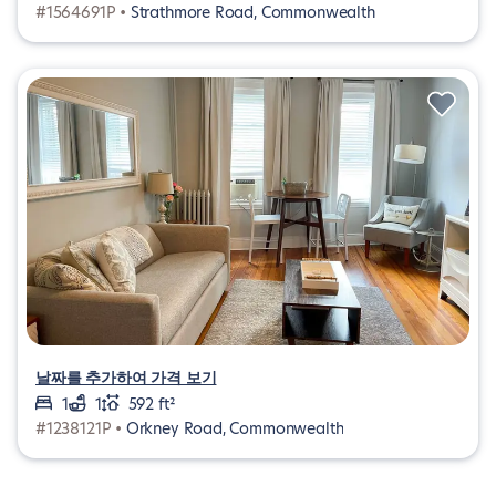
#1564691P •
Strathmore Road, Commonwealth
날짜를 추가하여 가격 보기
1
1
592 ft²
#1238121P •
Orkney Road, Commonwealth