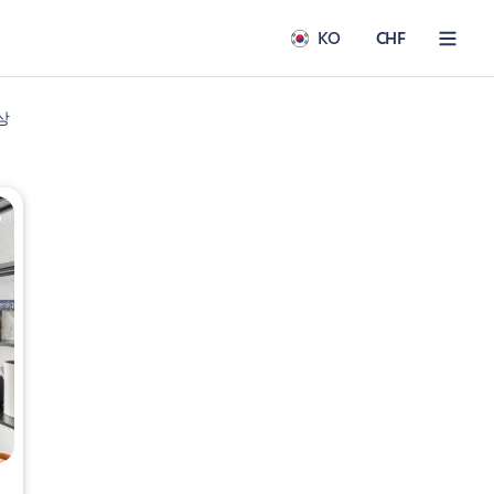
KO
CHF
상