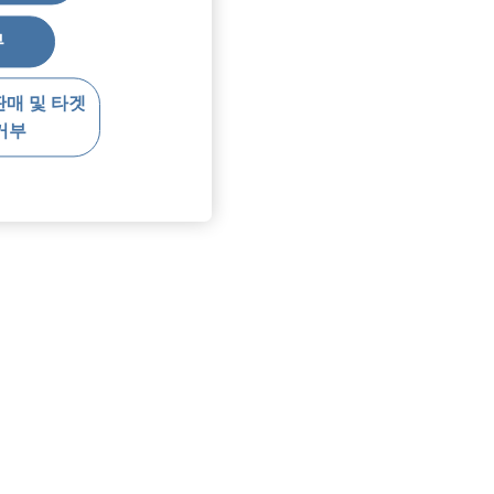
부
판매 및 타겟
거부