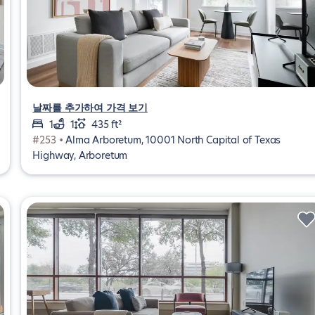
날짜를 추가하여 가격 보기
1
1
435 ft²
#253 •
Alma Arboretum, 10001 North Capital of Texas
Highway, Arboretum