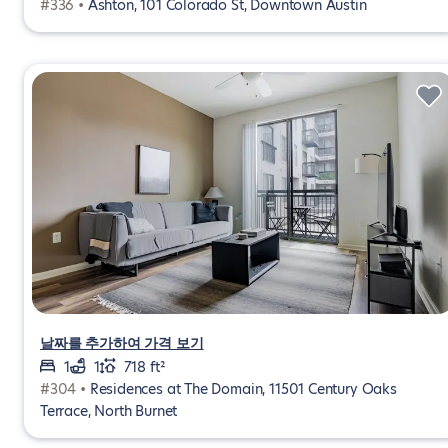
#336 •
Ashton, 101 Colorado St, Downtown Austin
날짜를 추가하여 가격 보기
1
1
718 ft²
#304 •
Residences at The Domain, 11501 Century Oaks
Terrace, North Burnet