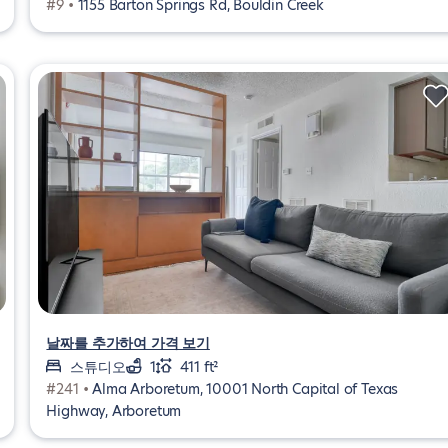
#9 •
1155 Barton Springs Rd, Bouldin Creek
날짜를 추가하여 가격 보기
스튜디오
1
411 ft²
#241 •
Alma Arboretum, 10001 North Capital of Texas
Highway, Arboretum