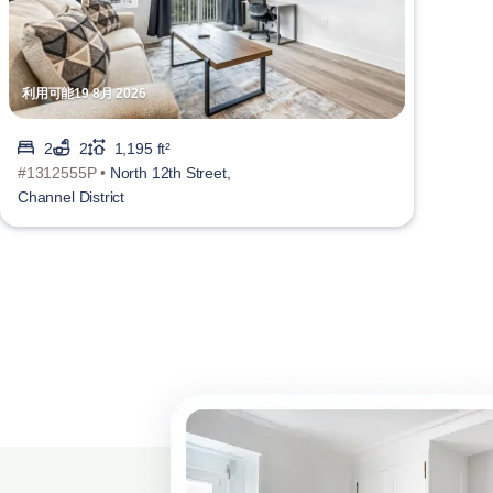
利用可能19 8月 2026
2
2
1,195 ft²
#1312555P •
North 12th Street,
Channel District