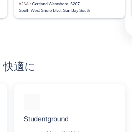
#26A •
Cortland Westshore, 6207
South West Shore Blvd, Sun Bay South
り快適に
Studentground