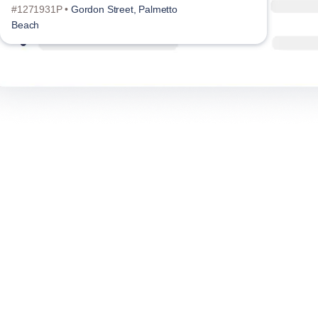
#1271931P •
Gordon Street, Palmetto
#127
Beach
Beac