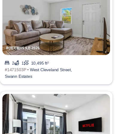
利用可能05 9月 2026
2
1
10,495 ft²
#1471503P •
West Cleveland Street,
Swann Estates