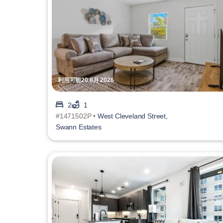
利用可能20 8月 2026
2
1
#1471502P •
West Cleveland Street,
Swann Estates