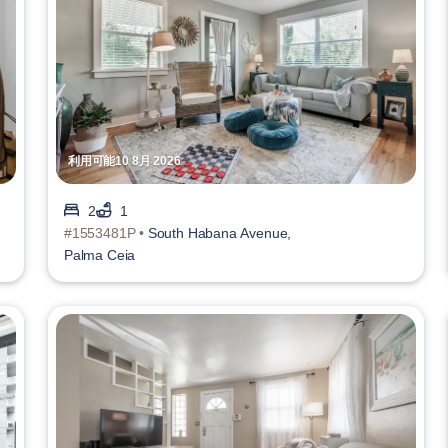
利用可能10 8月 2026
2
1
#1553481P •
South Habana Avenue,
Palma Ceia