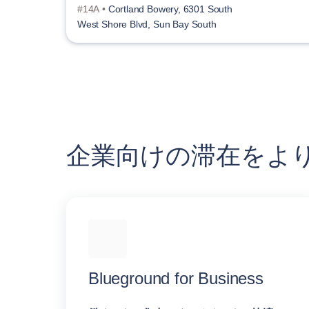
#14A •
Cortland Bowery, 6301 South
West Shore Blvd, Sun Bay South
企業向けの滞在をよ
Blueground for Business