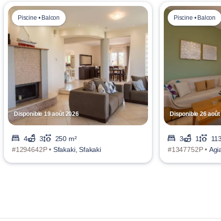
Piscine • Balcon
Piscine • Balcon
Disponible 19 août 2026
Disponible 26 août
4
3
250 m²
3
1
11
#1294642P •
Sfakaki, Sfakaki
#1347752P •
Agi