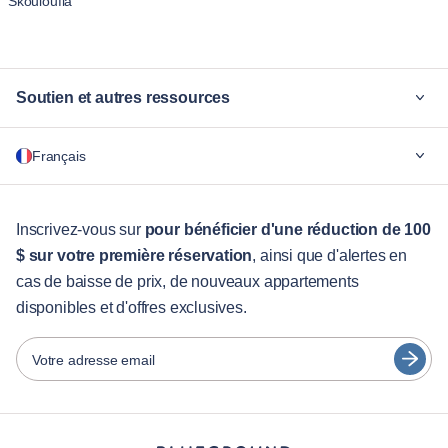
Skouloufia
Soutien et autres ressources
Pourquoi Blueground
Français
Pour les entreprises
Pour les étudiants
English
Services aux visiteurs
Inscrivez-vous sur
pour bénéficier d'une réduction de 100
$ sur votre première réservation
, ainsi que d'alertes en
Guides des villes
Português
cas de baisse de prix, de nouveaux appartements
日本語
disponibles et d'offres exclusives.
Partenaires
Español
Opérateurs de location de meubles
Votre adresse email
Français
Propriétaires
Türkçe
Partenaires de franchise
Courtiers en immobilier