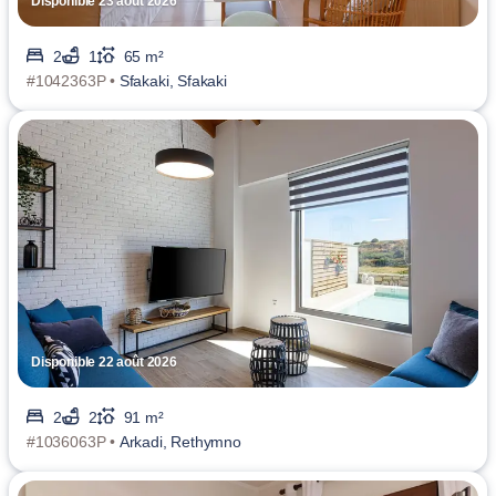
Disponible 23 août 2026
2
1
65 m²
#1042363P •
Sfakaki, Sfakaki
Disponible 22 août 2026
2
2
91 m²
#1036063P •
Arkadi, Rethymno