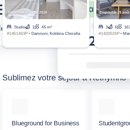
Disponible 07 sept. 2026
Disponible 25 août
Studio
1
45 m²
3
6
16
#1451463P •
Damnoni, Kokkina Chorafia
#1420025P •
Mar
Sublimez votre séjour à Rethymno
Blueground for Business
Studentgro