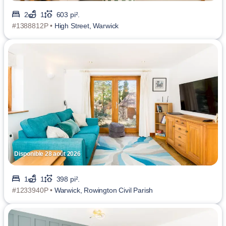
2
1
603 pi².
#1388812P •
High Street, Warwick
Disponible 28 août 2026
1
1
398 pi².
#1233940P •
Warwick, Rowington Civil Parish