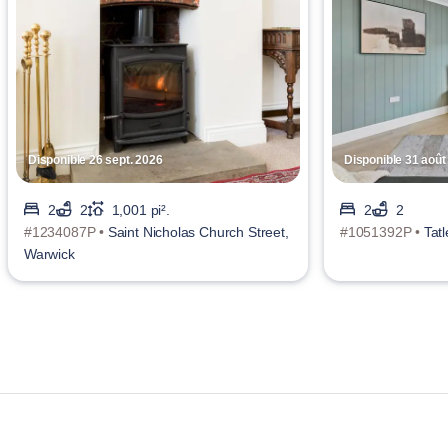
Disponible 26 sept. 2026
Disponible 31 août
2
2
1,001 pi².
2
2
#1234087P •
Saint Nicholas Church Street,
#1051392P •
Tat
Warwick