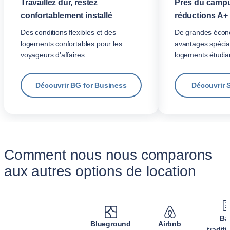
Travaillez dur, restez
Près du campu
confortablement installé
réductions A+
Des conditions flexibles et des
De grandes écon
logements confortables pour les
avantages spécia
voyageurs d'affaires.
logements étudian
Découvrir BG for Business
Découvrir 
Comment nous nous comparons
aux autres options de location
Ba
Blueground
Airbnb
tradit