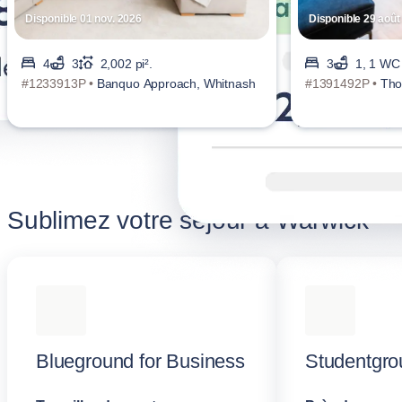
Disponible 01 nov. 2026
Disponible 29 août
4
3
2,002 pi².
3
1, 1 WC
#1233913P •
Banquo Approach, Whitnash
#1391492P •
Tho
Sublimez votre séjour à Warwick
Blueground for Business
Studentgro