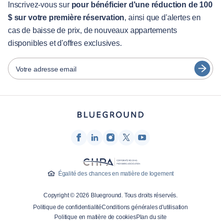
English
Services aux visiteurs
Inscrivez-vous sur
pour bénéficier d'une réduction de 100
$ sur votre première réservation
, ainsi que d'alertes en
Guides des villes
Português
cas de baisse de prix, de nouveaux appartements
日本語
disponibles et d'offres exclusives.
Partenaires
Español
Opérateurs de location de meubles
Votre adresse email
Français
Propriétaires
Türkçe
Partenaires de franchise
Courtiers en immobilier
Deutsch
Influenceurs et affiliés
한국어
Entreprise
À propos de nous
Égalité des chances en matière de logement
Carrières
Copyright © 2026 Blueground. Tous droits réservés.
Presse
Politique de confidentialité
Conditions générales d'utilisation
Blog Blueprint
Politique en matière de cookies
Plan du site