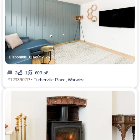
Disponible 31 août 2026
2
1
603 pi².
#1233907P •
Turberville Place, Warwick