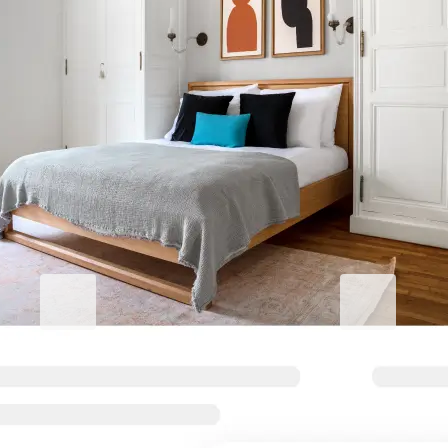
Sublimez votre séjour à Bleachery
Blueground for Business
Studentgro
Travaillez dur, restez
Près du campu
confortablement installé
réductions A+