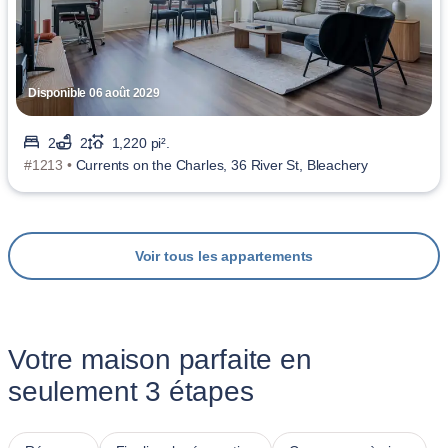
Disponible 06 août 2029
2
2
1,220 pi².
#1213 •
Currents on the Charles, 36 River St, Bleachery
Voir tous les appartements
Votre maison parfaite en
seulement 3 étapes