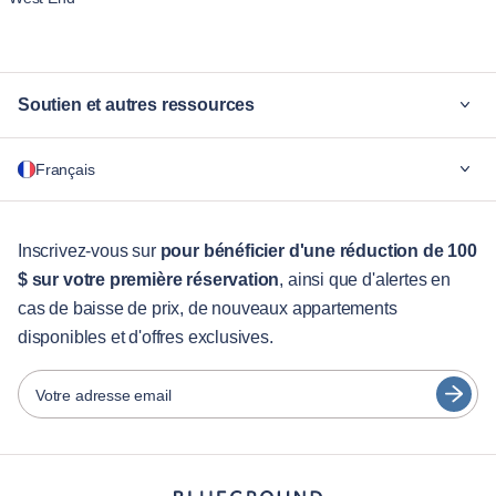
Soutien et autres ressources
Pourquoi Blueground
Français
Pour les entreprises
Pour les étudiants
English
Services aux visiteurs
Inscrivez-vous sur
pour bénéficier d'une réduction de 100
$ sur votre première réservation
, ainsi que d'alertes en
Guides des villes
Português
cas de baisse de prix, de nouveaux appartements
日本語
disponibles et d'offres exclusives.
Partenaires
Español
Opérateurs de location de meubles
Votre adresse email
Français
Propriétaires
Türkçe
Partenaires de franchise
Courtiers en immobilier
Deutsch