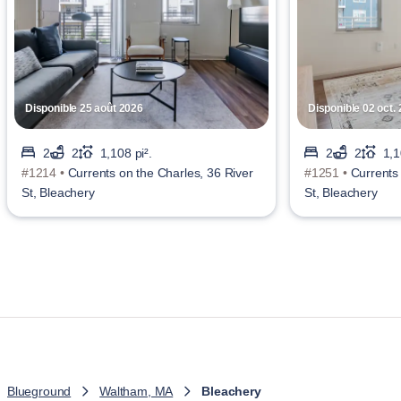
Disponible 25 août 2026
Disponible 02 oct.
2
2
1,108 pi².
2
2
1,1
#1214 •
Currents on the Charles, 36 River
#1251 •
Currents
St, Bleachery
St, Bleachery
Blueground
Waltham, MA
Bleachery