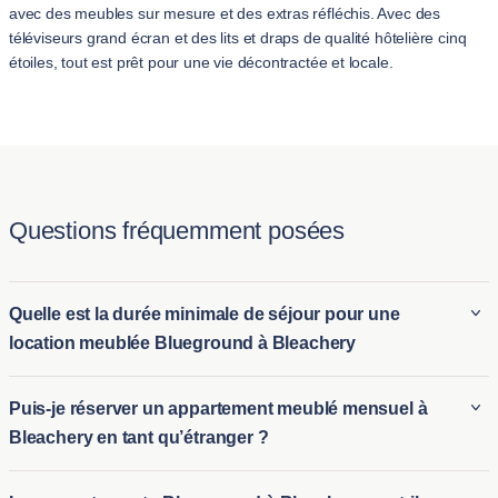
avec des meubles sur mesure et des extras réfléchis. Avec des
téléviseurs grand écran et des lits et draps de qualité hôtelière cinq
étoiles, tout est prêt pour une vie décontractée et locale.
Questions fréquemment posées
Quelle est la durée minimale de séjour pour une
location meublée Blueground à Bleachery
La durée minimale pour louer un appartement meublé en
Puis-je réserver un appartement meublé mensuel à
location à Bleachery avec Blueground est généralement de 30
Bleachery en tant qu’étranger ?
nuit. Cela en fait une solution idéale pour les locations
meublées de longue durée à Bleachery, ainsi que pour
Les étrangers peuvent facilement réserver des locations