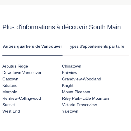
parcs et d'autres commodités adaptées. Nous fournissons des
Blueground réside dans le confort et l’espace offerts.
politiques claires pour rendre l’expérience facile et agréable
Contrairement à une chambre d'hôtel standard, les
pour les propriétaires d'animaux.
appartements Blueground proposent des logements
Plus d'informations à découvrir South Main
entièrement meublés avec cuisine, salon et plusieurs
chambres. Ces locations au mois à South Main sont conçues
pour des séjours prolongés, offrant une atmosphère plus
Autres quartiers de Vancouver
Types d'appartements par taille
familiale que l'aspect temporaire des hôtels.
Arbutus Ridge
Chinatown
Downtown Vancouver
Fairview
Gastown
Grandview-Woodland
Kitsilano
Knight
Marpole
Mount Pleasant
Renfrew-Collingwood
Riley Park–Little Mountain
Sunset
Victoria-Fraserview
West End
Yaletown