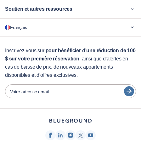
Soutien et autres ressources
Pourquoi Blueground
Français
Pour les entreprises
Pour les étudiants
English
Services aux visiteurs
Inscrivez-vous sur
pour bénéficier d'une réduction de 100
$ sur votre première réservation
, ainsi que d'alertes en
Guides des villes
Português
cas de baisse de prix, de nouveaux appartements
日本語
disponibles et d'offres exclusives.
Partenaires
Español
Opérateurs de location de meubles
Votre adresse email
Français
Propriétaires
Türkçe
Partenaires de franchise
Courtiers en immobilier
Deutsch
Influenceurs et affiliés
한국어