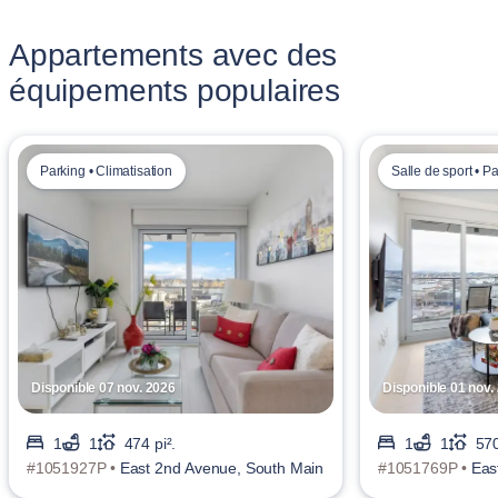
Appartements avec des
équipements populaires
Parking • Climatisation
Salle de sport • P
Disponible 07 nov. 2026
Disponible 01 nov.
1
1
474 pi².
1
1
570
#1051927P •
East 2nd Avenue, South Main
#1051769P •
Eas