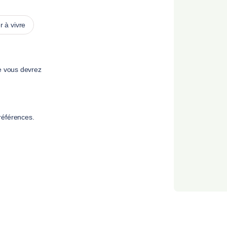
 à vivre
e vous devrez
références.