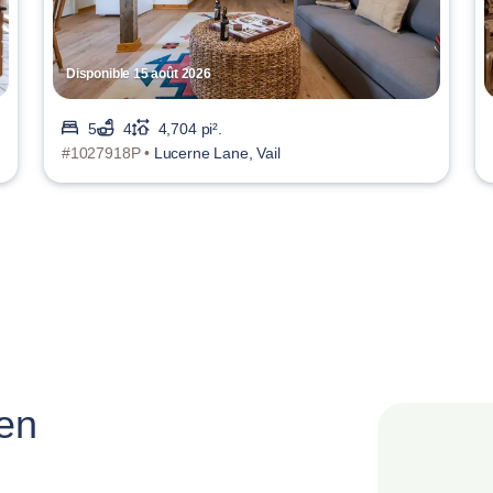
Disponible 15 août 2026
5
4
4,704 pi².
#1027918P •
Lucerne Lane, Vail
 en