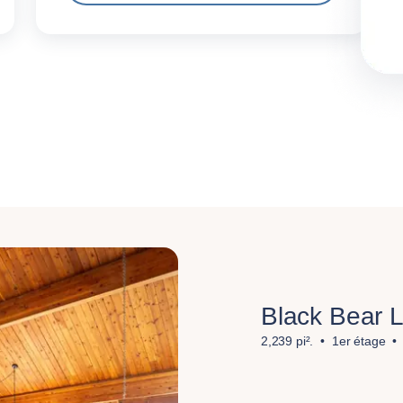
Black Bear 
2,239 pi².
1er étage