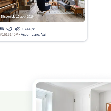
Disponible 17 août 2026
5
3
1,744 pi².
#1515140P •
Aspen Lane, Vail