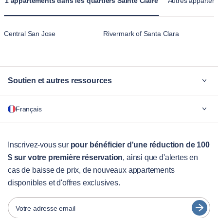
1 appartements dans les quartiers Sainte Claire
Autres apparteme
Central San Jose
Rivermark of Santa Clara
Soutien et autres ressources
Pourquoi Blueground
Français
Pour les entreprises
Pour les étudiants
English
Services aux visiteurs
Inscrivez-vous sur
pour bénéficier d'une réduction de 100
$ sur votre première réservation
, ainsi que d'alertes en
Guides des villes
Português
cas de baisse de prix, de nouveaux appartements
日本語
disponibles et d'offres exclusives.
Partenaires
Español
Opérateurs de location de meubles
Votre adresse email
Français