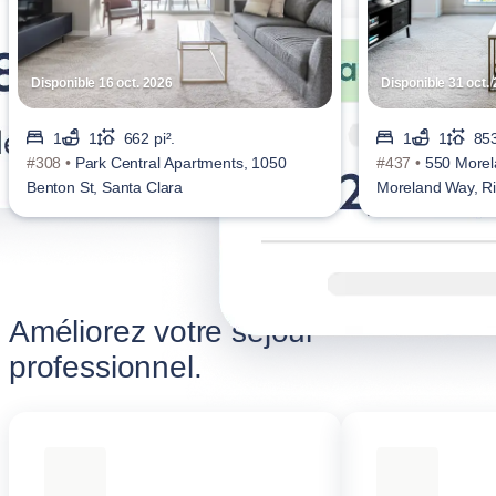
Disponible 16 oct. 2026
Disponible 31 oct.
1
1
662 pi².
1
1
853
#308 •
Park Central Apartments, 1050
#437 •
550 Morel
Benton St, Santa Clara
Moreland Way, Ri
Améliorez votre séjour
professionnel.