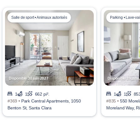
Salle de sport • Animaux autorisés
Parking • Lave-vai
Disponible 30 juin 2027
Disponible 19 janv
1
1
662 pi².
1
1
853
#369 •
Park Central Apartments, 1050
#835 •
550 Morel
Benton St, Santa Clara
Moreland Way, Ri