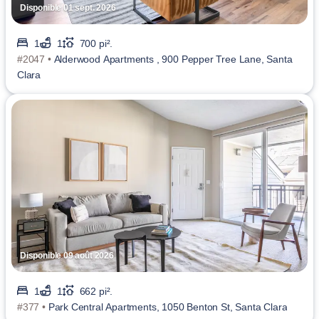
Disponible 01 sept. 2026
1
1
700 pi².
#2047 •
Alderwood Apartments , 900 Pepper Tree Lane, Santa
Clara
Disponible 09 août 2026
1
1
662 pi².
#377 •
Park Central Apartments, 1050 Benton St, Santa Clara