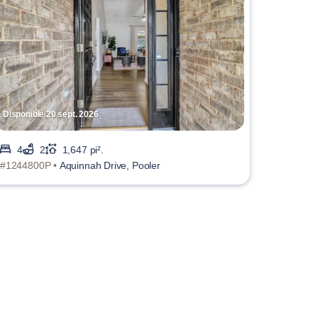
Disponible 20 sept. 2026
4
2
1,647 pi².
#1244800P •
Aquinnah Drive, Pooler