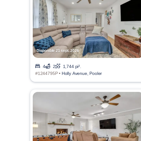
Disponible 21 sept. 2026
4
2
1,744 pi².
#1244795P •
Holly Avenue, Pooler