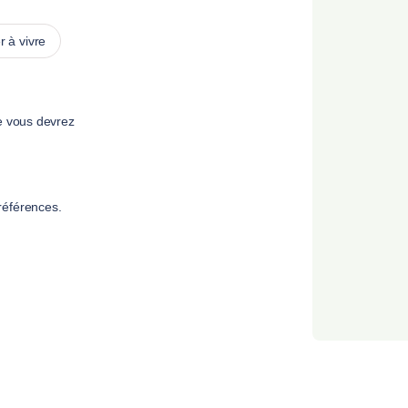
 à vivre
e vous devrez
références.