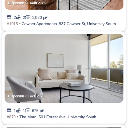
Disponible 08 août 2026
2
2
1,020 pi².
#1015 •
Cowper Apartments, 837 Cowper St, University South
Disponible 03 oct. 2026
1
1
675 pi².
#879 •
The Marc, 501 Forest Ave, University South