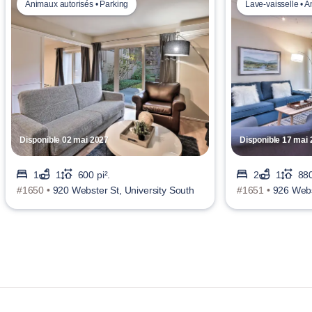
Animaux autorisés • Parking
Lave-vaisselle • 
Disponible 02 mai 2027
Disponible 17 mai
1
1
600 pi².
2
1
880
#1650 •
920 Webster St, University South
#1651 •
926 Webs