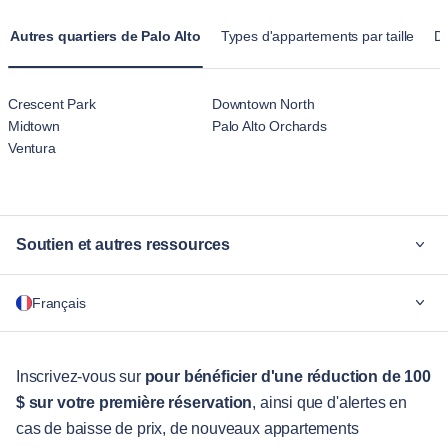
plus familiale que l'aspect temporaire des hôtels.
Autres quartiers de Palo Alto
Types d'appartements par taille
Di
Crescent Park
Downtown North
Midtown
Palo Alto Orchards
Ventura
Soutien et autres ressources
Pourquoi Blueground
Français
Pour les entreprises
Pour les étudiants
English
Services aux visiteurs
Inscrivez-vous sur
pour bénéficier d'une réduction de 100
$ sur votre première réservation
, ainsi que d'alertes en
Guides des villes
Português
cas de baisse de prix, de nouveaux appartements
日本語