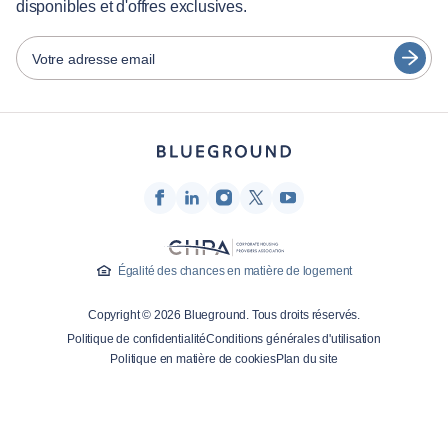
disponibles et d'offres exclusives.
Partenaires
Español
Opérateurs de location de meubles
Votre adresse email
Français
Propriétaires
Türkçe
Partenaires de franchise
Courtiers en immobilier
Deutsch
Influenceurs et affiliés
한국어
Entreprise
À propos de nous
Égalité des chances en matière de logement
Carrières
Copyright © 2026 Blueground. Tous droits réservés.
Presse
Politique de confidentialité
Conditions générales d'utilisation
Blog Blueprint
Politique en matière de cookies
Plan du site
Contactez-nous
Recherche