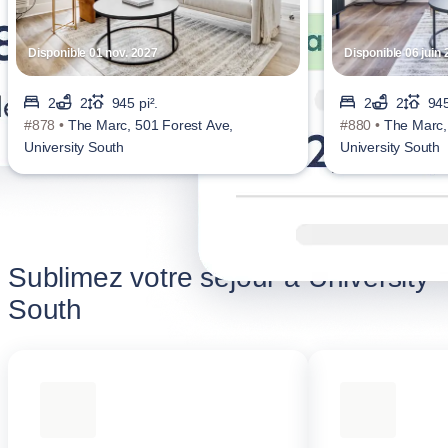
Disponible 01 nov. 2027
Disponible 06 juin
2
2
945 pi².
2
2
945
#878 •
The Marc, 501 Forest Ave,
#880 •
The Marc,
University South
University South
Sublimez votre séjour à University
South