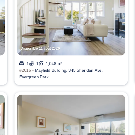
Disponible 11 août 2026
1
1
1,048 pi².
#2016 •
Mayfield Building, 345 Sheridan Ave,
Evergreen Park