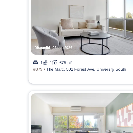
Disponible 03 oct. 2026
1
1
675 pi².
#879 •
The Marc, 501 Forest Ave, University South