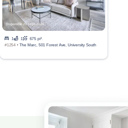
Disponible 20 sept. 2026
1
1
675 pi².
#1254 •
The Marc, 501 Forest Ave, University South