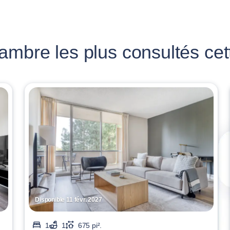
mbre les plus consultés cet
Disponible 11 févr. 2027
1
1
675 pi².