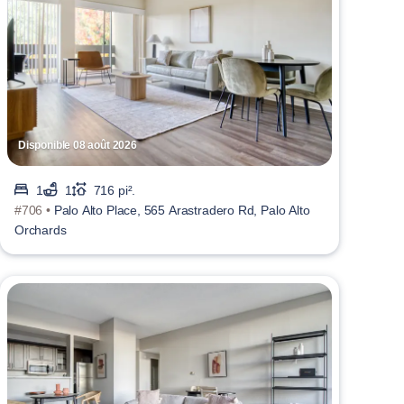
Disponible 08 août 2026
1
1
716 pi².
#706 •
Palo Alto Place, 565 Arastradero Rd, Palo Alto
Orchards