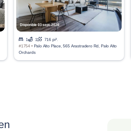
Disponible 03 sept. 2026
1
1
716 pi².
#1754 •
Palo Alto Place, 565 Arastradero Rd, Palo Alto
Orchards
 en