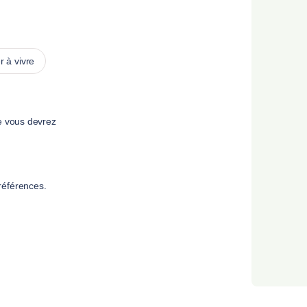
 à vivre
e vous devrez
références.