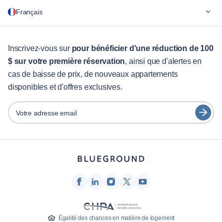
Pourquoi Blueground
Français
Pour les entreprises
Pour les étudiants
English
Services aux visiteurs
Inscrivez-vous sur
pour bénéficier d'une réduction de 100
$ sur votre première réservation
, ainsi que d'alertes en
Guides des villes
Português
cas de baisse de prix, de nouveaux appartements
日本語
disponibles et d'offres exclusives.
Partenaires
Español
Opérateurs de location de meubles
Votre adresse email
Français
Propriétaires
Türkçe
Partenaires de franchise
Courtiers en immobilier
Deutsch
Influenceurs et affiliés
한국어
Entreprise
À propos de nous
Égalité des chances en matière de logement