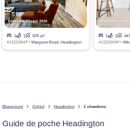
Disponible 27 sept. 2026
Disponible 09 août
1
1
635 pi².
1
1
441
#1525984P •
Margaret Road, Headington
#1525869P •
Win
Blueground
Oxford
Headington
1 chambres
Guide de poche Headington