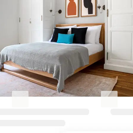
Améliorez votre séjour
professionnel.
Blueground for Business
Studentgro
Travaillez dur, restez
Près du campu