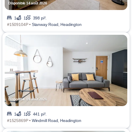
Disponible 14 août 2026
1
1
398 pi².
#1509104P •
Stanway Road, Headington
Disponible 09 août 2026
1
1
441 pi².
#1525869P •
Windmill Road, Headington