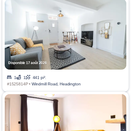
Disponible 17 août 2026
1
1
441 pi².
#1525814P •
Windmill Road, Headington