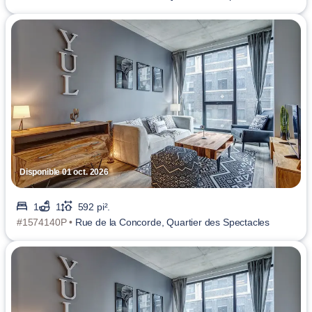
Disponible 01 oct. 2026
1
1
592 pi².
#1574140P •
Rue de la Concorde, Quartier des Spectacles