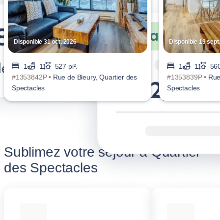
Disponible 31 oct. 2026
Disponible 19 sept
1
1
527 pi².
1
1
560
#1353842P •
Rue de Bleury, Quartier des
#1353839P •
Rue
Spectacles
Spectacles
Sublimez votre séjour à Quartier
des Spectacles