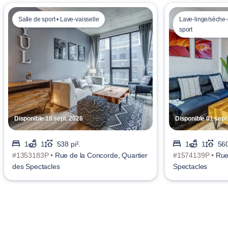
Salle de sport • Lave-vaisselle
Lave-linge/sèche-l
sport
Disponible 18 sept. 2026
Disponible 01 sept
1
1
538 pi².
1
1
560
#1353183P •
Rue de la Concorde, Quartier
#1574139P •
Rue
des Spectacles
Spectacles