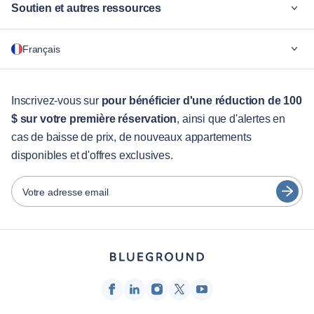
Soutien et autres ressources
Pourquoi Blueground
Français
Pour les entreprises
Pour les étudiants
English
Services aux visiteurs
Inscrivez-vous sur
pour bénéficier d'une réduction de 100
$ sur votre première réservation
, ainsi que d'alertes en
Guides des villes
Português
cas de baisse de prix, de nouveaux appartements
日本語
disponibles et d'offres exclusives.
Partenaires
Español
Opérateurs de location de meubles
Votre adresse email
Français
Propriétaires
Türkçe
Partenaires de franchise
Courtiers en immobilier
Deutsch
Influenceurs et affiliés
한국어
Entreprise