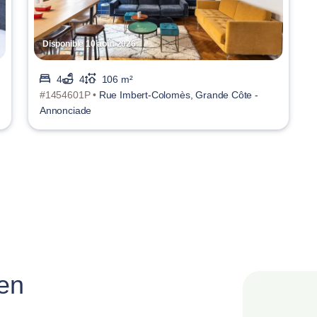
Disponible 10 août 2026
4
4
106 m²
#1454601P •
Rue Imbert-Colomès, Grande Côte -
Annonciade
 en