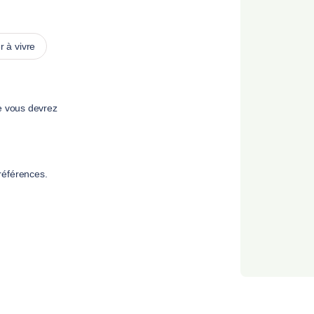
 à vivre
e vous devrez
références.