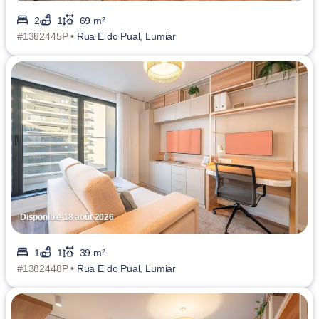
2
1
69 m²
#1382445P •
Rua E do Pual, Lumiar
Disponible 18 août 2026
1
1
39 m²
#1382448P •
Rua E do Pual, Lumiar