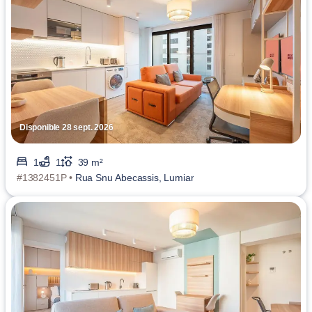
Disponible 28 sept. 2026
1
1
39 m²
#1382451P •
Rua Snu Abecassis, Lumiar