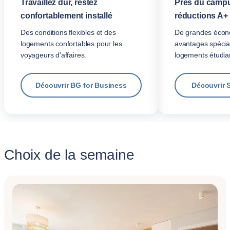
Travaillez dur, restez
Près du campu
confortablement installé
réductions A+
Des conditions flexibles et des
De grandes écon
logements confortables pour les
avantages spécia
voyageurs d'affaires.
logements étudian
Découvrir BG for Business
Découvrir 
Choix de la semaine