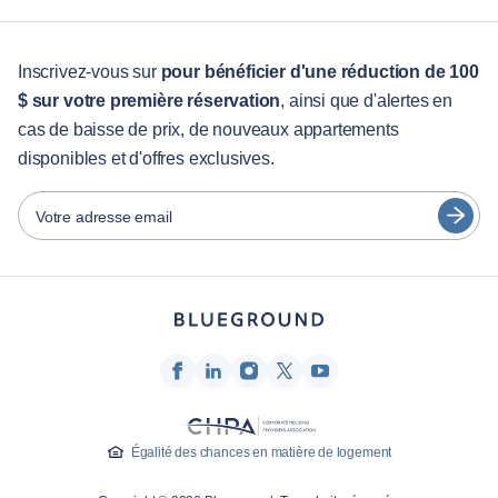
Pour les entreprises
Pour les étudiants
English
Services aux visiteurs
Inscrivez-vous sur
pour bénéficier d'une réduction de 100
$ sur votre première réservation
, ainsi que d'alertes en
Guides des villes
Português
cas de baisse de prix, de nouveaux appartements
日本語
disponibles et d'offres exclusives.
Partenaires
Español
Opérateurs de location de meubles
Votre adresse email
Français
Propriétaires
Türkçe
Partenaires de franchise
Courtiers en immobilier
Deutsch
Influenceurs et affiliés
한국어
Entreprise
À propos de nous
Égalité des chances en matière de logement
Carrières