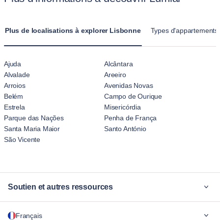
sont conçues pour des séjours prolongés, offrant une
atmosphère plus familiale que l'aspect temporaire des hôtels.
Plus de localisations à explorer Lisbonne
Types d'appartements p
Ajuda
Alcântara
Alvalade
Areeiro
Arroios
Avenidas Novas
Belém
Campo de Ourique
Estrela
Misericórdia
Parque das Nações
Penha de França
Santa Maria Maior
Santo António
São Vicente
Soutien et autres ressources
Pourquoi Blueground
Français