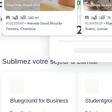
Disponible 29 août 2026
Disponible 29 août
3
3
140 m²
2
1
75
#1022084P •
Avenida David Mourão-
#1344943P •
Rua
Ferreira, Charneca
Sueiro, Lumiar
Sublimez votre séjour à Lumiar
Blueground for Business
Studentgro