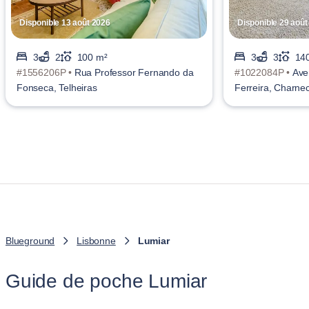
Disponible 13 août 2026
Disponible 29 août
3
2
100 m²
3
3
14
#1556206P •
Rua Professor Fernando da
#1022084P •
Ave
Fonseca, Telheiras
Ferreira, Charne
Blueground
Lisbonne
Lumiar
Guide de poche Lumiar